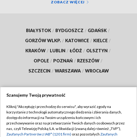
ZOBACZ WIĘCEJ
BIAŁYSTOK
/
BYDGOSZCZ
/
GDAŃSK
/
GORZÓW WLKP.
/
KATOWICE
/
KIELCE
/
KRAKÓW
/
LUBLIN
/
ŁÓDŹ
/
OLSZTYN
/
OPOLE
/
POZNAŃ
/
RZESZÓW
/
SZCZECIN
/
WARSZAWA
/
WROCŁAW
Szanujemy Twoją prywatność
Dołącz do nas:
Kliknij "Akceptuję i przechodzę do serwisu", aby wyrazić zgody na
korzystanie z technologii automatycznego śledzenia i zbierania danych,
TVP
dostęp do informacji na Twoim urządzeniu końcowym i ich
Abonament TVP
przechowywanie oraz na przetwarzanie Twoich danych osobowych przez
Regulamin TVP
nas, czyli Telewizję Polską S.A. w likwidacji (zwaną dalej również „TVP”),
Emisja w TVP
Zaufanych Partnerów z IAB* (1201 firm)
oraz pozostałych
Zaufanych
Polityka prywatności