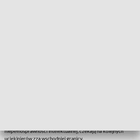
Niemiecka Caritas przyjmie sieroty z Ukrainy. Opolska organizacja czeka na
kolejnych uchodźców
Niepełnosprawne sieroty z Ukrainy, które znalazły
schronienie w murach opolskiej Caritas, trafią do jej
niemieckiej odpowiedniczki. Zaś ośrodki diecezjalne w
Głuchołazach, Nysie i Głębinowie, gdzie dotychczas
przebywały osoby ze znacznym stopniem
niepełnosprawności intelektualnej, czekają na kolejnych
uciekinierów zza wschodniej granicy.