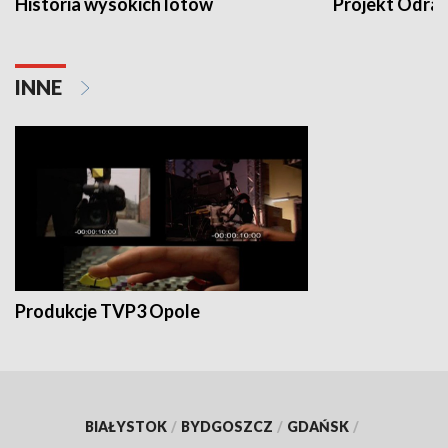
Historia wysokich lotów
Projekt Odra
INNE
Produkcje TVP3 Opole
BIAŁYSTOK
/
BYDGOSZCZ
/
GDAŃSK
/