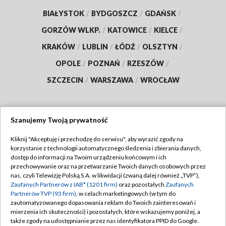
BIAŁYSTOK
/
BYDGOSZCZ
/
GDAŃSK
/
GORZÓW WLKP.
/
KATOWICE
/
KIELCE
/
KRAKÓW
/
LUBLIN
/
ŁÓDŹ
/
OLSZTYN
/
OPOLE
/
POZNAŃ
/
RZESZÓW
/
SZCZECIN
/
WARSZAWA
/
WROCŁAW
Szanujemy Twoją prywatność
Dołącz do nas:
Kliknij "Akceptuję i przechodzę do serwisu", aby wyrazić zgody na
korzystanie z technologii automatycznego śledzenia i zbierania danych,
TVP
dostęp do informacji na Twoim urządzeniu końcowym i ich
Abonament TVP
przechowywanie oraz na przetwarzanie Twoich danych osobowych przez
Regulamin TVP
nas, czyli Telewizję Polską S.A. w likwidacji (zwaną dalej również „TVP”),
Emisja w TVP
Zaufanych Partnerów z IAB* (1201 firm)
oraz pozostałych
Zaufanych
Polityka prywatności
Partnerów TVP (93 firm)
, w celach marketingowych (w tym do
Centrum informacji TVP
Moje zgody
zautomatyzowanego dopasowania reklam do Twoich zainteresowań i
mierzenia ich skuteczności) i pozostałych, które wskazujemy poniżej, a
Naziemna Telewizja Cyfrowa
Pomoc
także zgody na udostępnianie przez nas identyfikatora PPID do Google.