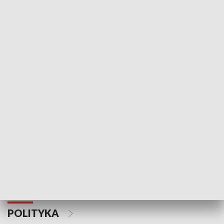
Wejściówka
Zakładka
MNIEJSZOŚCI
Schlesien Journal
POLITYKA