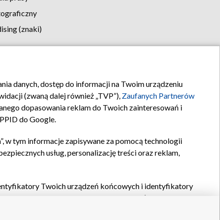
tograficzny
sing (znaki)
klamy
Kontakt
rania danych, dostęp do informacji na Twoim urządzeniu
idacji (zwaną dalej również „TVP”),
Zaufanych Partnerów
anego dopasowania reklam do Twoich zainteresowań i
a PPID do Google.
”, w tym informacje zapisywane za pomocą technologii
zpiecznych usług, personalizację treści oraz reklam,
identyfikatory Twoich urządzeń końcowych i identyfikatory
P,
Zaufanych Partnerów z IAB
oraz pozostałych
Zaufanych
 wyboru podstawowych reklam, wyboru spersonalizowanych