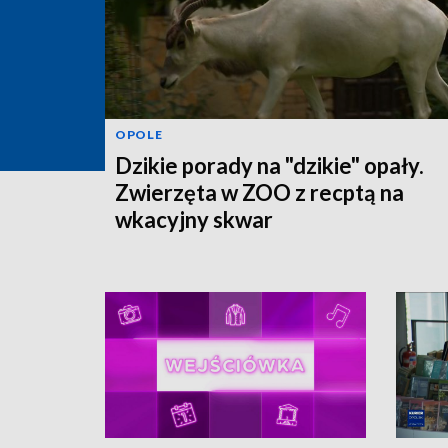
OPOLE
Dzikie porady na "dzikie" opały.
Zwierzęta w ZOO z recptą na
wkacyjny skwar