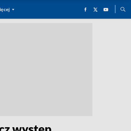
ęcej
acz występ