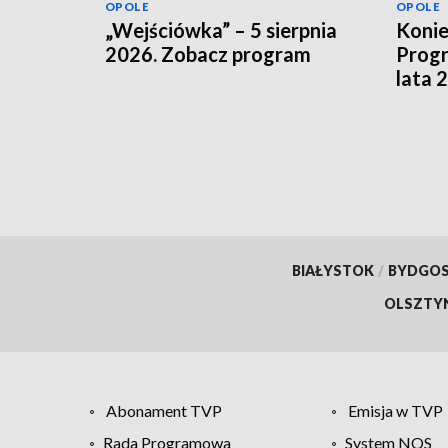
OPOLE
OPOLE
„Wejściówka” – 5 sierpnia
Koni
2026. Zobacz program
Progr
lata 
szuka
finan
BIAŁYSTOK
/
BYDGO
OLSZTY
Abonament TVP
Emisja w TVP
Rada Programowa
System NOS