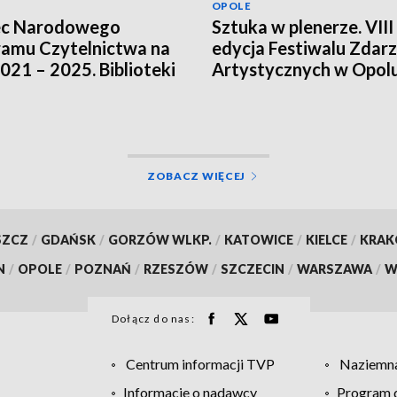
OPOLE
ec Narodowego
Sztuka w plenerze. VIII
amu Czytelnictwa na
edycja Festiwalu Zdar
2021 – 2025. Biblioteki
Artystycznych w Opol
ją innych źródeł
sowania
ZOBACZ WIĘCEJ
SZCZ
/
GDAŃSK
/
GORZÓW WLKP.
/
KATOWICE
/
KIELCE
/
KRA
N
/
OPOLE
/
POZNAŃ
/
RZESZÓW
/
SZCZECIN
/
WARSZAWA
/
W
Dołącz do nas:
Centrum informacji TVP
Naziemna
Informacje o nadawcy
Program d