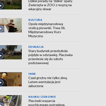
Dzikie porady na "dzikie" opały.
Zwierzęta w ZOO z recptą na
wkacyjny skwar
KULTURA
Opole międzynarodową
stolicą piosenki. Trwa 36.
Międzynarodowy Kurs
Muzyczny.
EDUKACJA
Stary budynek przedszkola
pójdzie w odstawkę. Placówka
przeniesie się do szkoły
podstawowej
INNE
Czad groźny nie tylko zimą.
Latem wentylacja jest
zaburzona
NAUKA I ZDROWIE
Placówki wsparcia
psychicznego potrzebne.