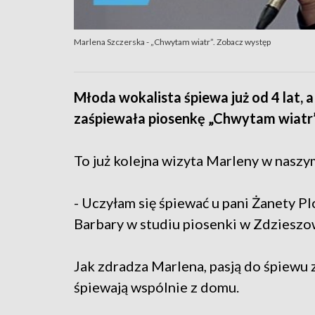
Marlena Szczerska - „Chwytam wiatr”. Zobacz występ
Młoda wokalista śpiewa już od 4 lat, 
zaśpiewała piosenkę „Chwytam wiatr” z
To już kolejna wizyta Marleny w nasz
- Uczyłam się śpiewać u pani Żanety Pl
Barbary w studiu piosenki w Zdzieszo
Jak zdradza Marlena, pasją do śpiewu za
śpiewają wspólnie z domu.