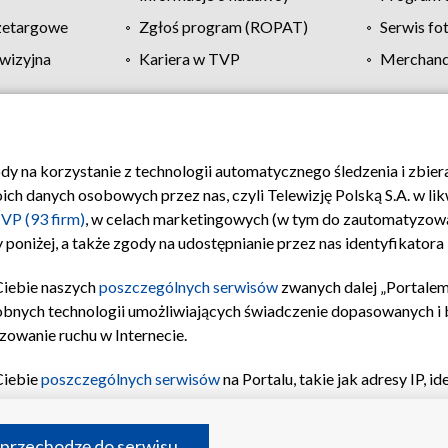
zetargowe
Zgłoś program (ROPAT)
Serwis fo
wizyjna
Kariera w TVP
Merchandi
Polityka prywatności
Moje zgody
Pomoc
Biuro re
ody na korzystanie z technologii automatycznego śledzenia i zbie
 danych osobowych przez nas, czyli Telewizję Polską S.A. w likw
VP (93 firm)
, w celach marketingowych (w tym do zautomatyzow
 poniżej, a także zgody na udostępnianie przez nas identyfikator
Ciebie naszych
poszczególnych serwisów
zwanych dalej „Portalem
obnych technologii umożliwiających świadczenie dopasowanych i be
zowanie ruchu w Internecie.
Ciebie
poszczególnych serwisów
na Portalu, takie jak adresy IP, 
sach Portalu czy historia odwiedzin będą przetwarzane przez TV
ji: przechowywania informacji na urządzeniu lub dostęp do nich,
©2026 Telewizja Polska S.A. w likwidacji
 przechodzę do serwisu