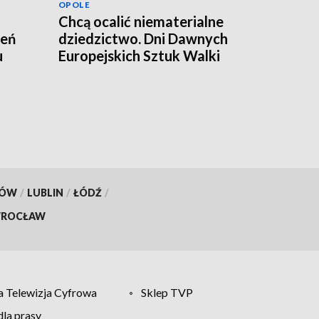
OPOLE
Chcą ocalić niematerialne
zeń
dziedzictwo. Dni Dawnych
u
Europejskich Sztuk Walki
KÓW
/
LUBLIN
/
ŁÓDŹ
/
ROCŁAW
 Telewizja Cyfrowa
Sklep TVP
la prasy