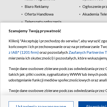
Biuro Reklamy
Ogłoszenie pr
Oferta Handlowa
Akademia Tele
Telegazeta ogłoszenia
Szanujemy Twoją prywatność
Regulamin TVP
Kliknij "Akceptuję i przechodzę do serwisu", aby wyrazić zg
końcowym i ich przechowywanie oraz na przetwarzanie Twoich
z IAB* (1201 firm)
oraz pozostałych
Zaufanych Partnerów T
mierzenia ich skuteczności) i pozostałych, które wskazujemy
Twoje dane osobowe zbierane podczas odwiedzania przez 
takich jak: pliki cookie, sygnalizatory WWW lub innych pod
udostępnianie funkcji mediów społecznościowych oraz anali
Twoje dane osobowe zbierane podczas odwiedzania przez 
plików cookie, informacje o Twoich wyszukiwaniach w serwi
Partnerów TVP
dla realizacji następujących celów i funkc
Ustawienia zaawansowane
Akceptuję i