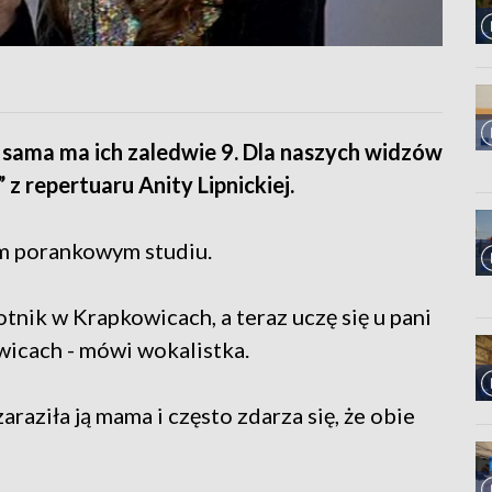
a sama ma ich zaledwie 9. Dla naszych widzów
 repertuaru Anity Lipnickiej.
ym porankowym studiu.
otnik w Krapkowicach, a teraz uczę się u pani
wicach - mówi wokalistka.
raziła ją mama i często zdarza się, że obie