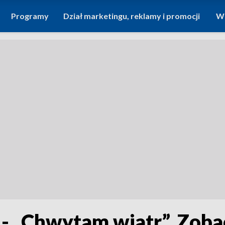
Programy
Dział marketingu, reklamy i promocji
Wi
 - „Chwytam wiatr”. Zob