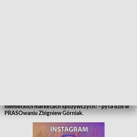
PRASOwanie Zbigniewa Górniaka - 23 marca 2022
Jak można mówić o prześladowaniu środowisk
LGBT i dławieniu wolności słowa, gdy największą
karierę w wiodących teatrach robią geje, a tygodnik
Newsweek jest eksponowany na Orlenie, podczas
gdy nie uświadczysz go na półkach z prasą w
niemieckich marketach spożywczych? - pyta dziś w
PRASOwaniu Zbigniew Górniak.