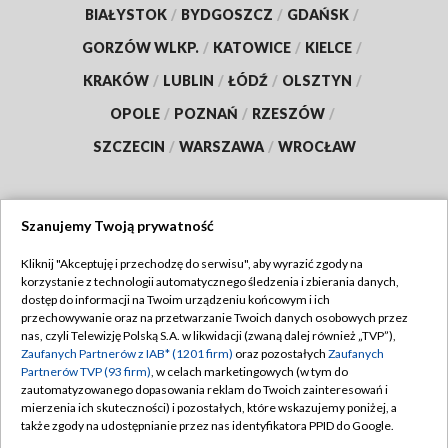
BIAŁYSTOK
/
BYDGOSZCZ
/
GDAŃSK
/
GORZÓW WLKP.
/
KATOWICE
/
KIELCE
/
KRAKÓW
/
LUBLIN
/
ŁÓDŹ
/
OLSZTYN
/
OPOLE
/
POZNAŃ
/
RZESZÓW
/
SZCZECIN
/
WARSZAWA
/
WROCŁAW
Szanujemy Twoją prywatność
Dołącz do nas:
Kliknij "Akceptuję i przechodzę do serwisu", aby wyrazić zgody na
korzystanie z technologii automatycznego śledzenia i zbierania danych,
TVP
dostęp do informacji na Twoim urządzeniu końcowym i ich
Abonament TVP
przechowywanie oraz na przetwarzanie Twoich danych osobowych przez
Regulamin TVP
nas, czyli Telewizję Polską S.A. w likwidacji (zwaną dalej również „TVP”),
Emisja w TVP
Zaufanych Partnerów z IAB* (1201 firm)
oraz pozostałych
Zaufanych
Polityka prywatności
Partnerów TVP (93 firm)
, w celach marketingowych (w tym do
Centrum informacji TVP
Moje zgody
zautomatyzowanego dopasowania reklam do Twoich zainteresowań i
mierzenia ich skuteczności) i pozostałych, które wskazujemy poniżej, a
Naziemna Telewizja Cyfrowa
Pomoc
także zgody na udostępnianie przez nas identyfikatora PPID do Google.
Sklep TVP