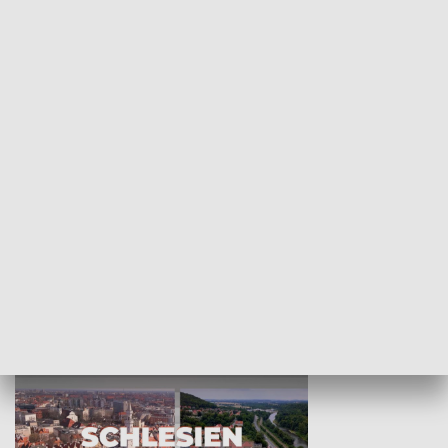
KULTURA I SZTUKA
Wejściówka
Zakładka
MNIEJSZOŚCI