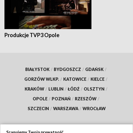
Produkcje TVP3 Opole
BIAŁYSTOK
/
BYDGOSZCZ
/
GDAŃSK
/
GORZÓW WLKP.
/
KATOWICE
/
KIELCE
/
KRAKÓW
/
LUBLIN
/
ŁÓDŹ
/
OLSZTYN
/
OPOLE
/
POZNAŃ
/
RZESZÓW
/
SZCZECIN
/
WARSZAWA
/
WROCŁAW
Szanujemy Twoją prywatność