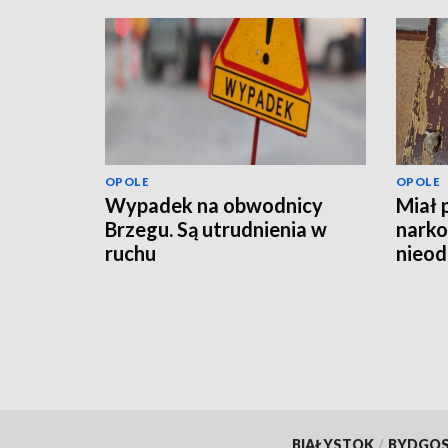
OPOLE
OPOLE
Wypadek na obwodnicy
Miał 
Brzegu. Są utrudnienia w
narko
ruchu
nieod
hulaj
BIAŁYSTOK
/
BYDGO