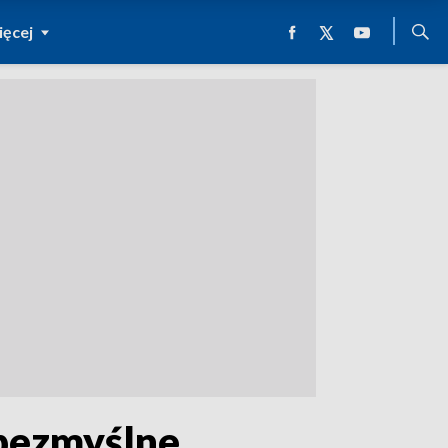
ęcej
bezmyślne