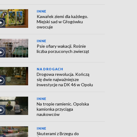
INNE
Kawałek ziemi dla każdego.
Miejski sad w Głogówku
owocuje
INNE
Psie ofiary wakacji. Rośnie
liczba porzuconych zwierząt
NA DROGACH
Drogowa rewolucja. Kończą
się dwie najważniejsze
inwestycje na DK 46 w Opolu
INNE
Na tropie ramienic. Opolska
kamionka przyciąga
naukowców
INNE
Skuterami z Brzegu do