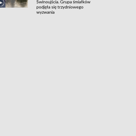
Świnoujścia. Grupa śmiałków
podjęła się trzydniowego
wyzwania