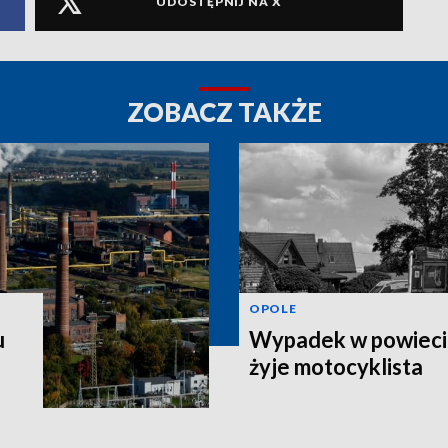
UDOSTĘPNIJ NA X
ZOBACZ TAKŻE
OPOLE
u
Wypadek w powiecie
żyje motocyklista