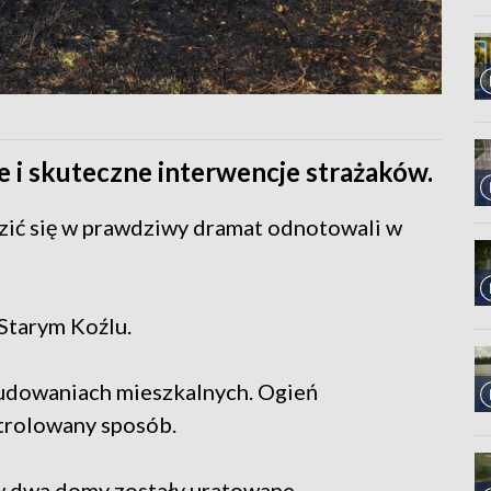
e i skuteczne interwencje strażaków.
zić się w prawdziwy dramat odnotowali w
Starym Koźlu.
budowaniach mieszkalnych. Ogień
ntrolowany sposób.
ów dwa domy zostały uratowane –