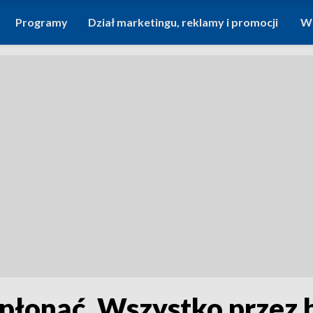
Programy
Dział marketingu, reklamy i promocji
Wi
płonąć. Wszystko przez 