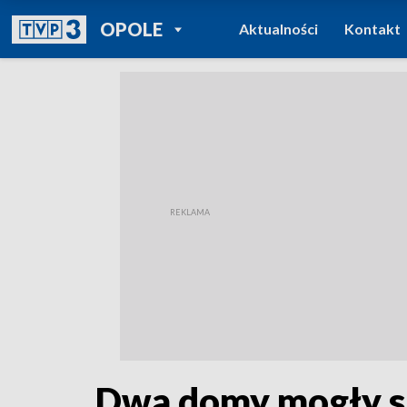
POWRÓT DO
OPOLE
Aktualności
Kontakt
TVP REGIONY
Dwa domy mogły s