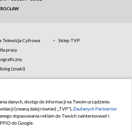
ROCŁAW
 Telewizja Cyfrowa
Sklep TVP
la prasy
tograficzny
sing (znaki)
klamy
Kontakt
rania danych, dostęp do informacji na Twoim urządzeniu
idacji (zwaną dalej również „TVP”),
Zaufanych Partnerów
anego dopasowania reklam do Twoich zainteresowań i
a PPID do Google.