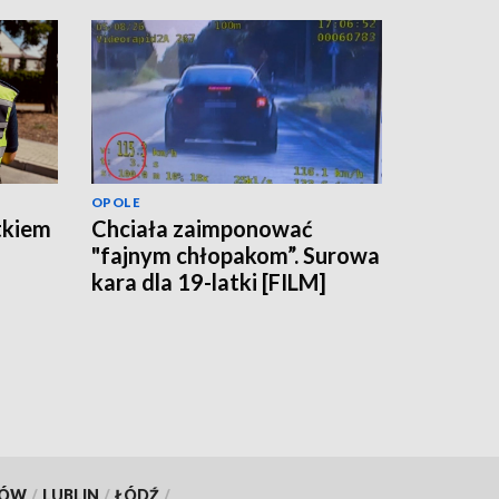
OPOLE
tkiem
Chciała zaimponować
"fajnym chłopakom”. Surowa
kara dla 19-latki [FILM]
KÓW
/
LUBLIN
/
ŁÓDŹ
/