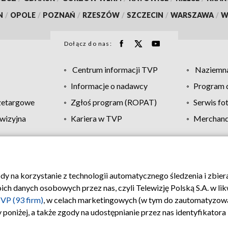
N
/
OPOLE
/
POZNAŃ
/
RZESZÓW
/
SZCZECIN
/
WARSZAWA
/
W
Dołącz do nas:
Centrum informacji TVP
Naziemna
Informacje o nadawcy
Program d
zetargowe
Zgłoś program (ROPAT)
Serwis fo
wizyjna
Kariera w TVP
Merchandi
Polityka prywatności
Moje zgody
Pomoc
Biuro re
ody na korzystanie z technologii automatycznego śledzenia i zbie
 danych osobowych przez nas, czyli Telewizję Polską S.A. w likw
VP (93 firm)
, w celach marketingowych (w tym do zautomatyzow
 poniżej, a także zgody na udostępnianie przez nas identyfikator