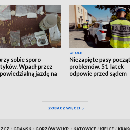
OPOLE
przy sobie sporo
Niezapięte pasy począ
tyków. Wpadł przez
problemów. 51-latek
powiedzialną jazdę na
odpowie przed sądem
nodze
ZOBACZ WIĘCEJ
SZCZ
/
GDAŃSK
/
GORZÓW WLKP.
/
KATOWICE
/
KIELCE
/
KRA