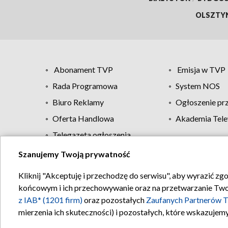
OLSZTY
Abonament TVP
Emisja w TVP
Rada Programowa
System NOS
Biuro Reklamy
Ogłoszenie pr
Oferta Handlowa
Akademia Tele
Telegazeta ogłoszenia
Szanujemy Twoją prywatność
Regulamin TVP
Kliknij "Akceptuję i przechodzę do serwisu", aby wyrazić zg
końcowym i ich przechowywanie oraz na przetwarzanie Twoich
z IAB* (1201 firm)
oraz pozostałych
Zaufanych Partnerów T
mierzenia ich skuteczności) i pozostałych, które wskazujemy