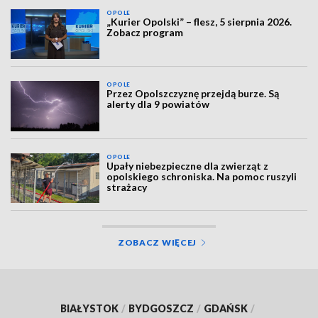
OPOLE
„Kurier Opolski” – flesz, 5 sierpnia 2026.
Zobacz program
OPOLE
Przez Opolszczyznę przejdą burze. Są
alerty dla 9 powiatów
OPOLE
Upały niebezpieczne dla zwierząt z
opolskiego schroniska. Na pomoc ruszyli
strażacy
ZOBACZ WIĘCEJ
BIAŁYSTOK
/
BYDGOSZCZ
/
GDAŃSK
/