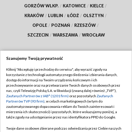
GORZÓW WLKP.
/
KATOWICE
/
KIELCE
/
KRAKÓW
/
LUBLIN
/
ŁÓDŹ
/
OLSZTYN
/
OPOLE
/
POZNAŃ
/
RZESZÓW
/
SZCZECIN
/
WARSZAWA
/
WROCŁAW
Szanujemy Twoją prywatność
Dołącz do nas:
Kliknij "Akceptuję i przechodzę do serwisu", aby wyrazić zgody na
korzystanie z technologii automatycznego śledzenia i zbierania danych,
TVP
dostęp do informacji na Twoim urządzeniu końcowym i ich
Abonament TVP
przechowywanie oraz na przetwarzanie Twoich danych osobowych przez
Regulamin TVP
nas, czyli Telewizję Polską S.A. w likwidacji (zwaną dalej również „TVP”),
Emisja w TVP
Zaufanych Partnerów z IAB* (1201 firm)
oraz pozostałych
Zaufanych
Polityka prywatności
Partnerów TVP (93 firm)
, w celach marketingowych (w tym do
Centrum informacji TVP
Moje zgody
zautomatyzowanego dopasowania reklam do Twoich zainteresowań i
mierzenia ich skuteczności) i pozostałych, które wskazujemy poniżej, a
Naziemna Telewizja Cyfrowa
Pomoc
także zgody na udostępnianie przez nas identyfikatora PPID do Google.
Sklep TVP
Biuro reklamy
Twoje dane osobowe zbierane podczas odwiedzania przez Ciebie naszych