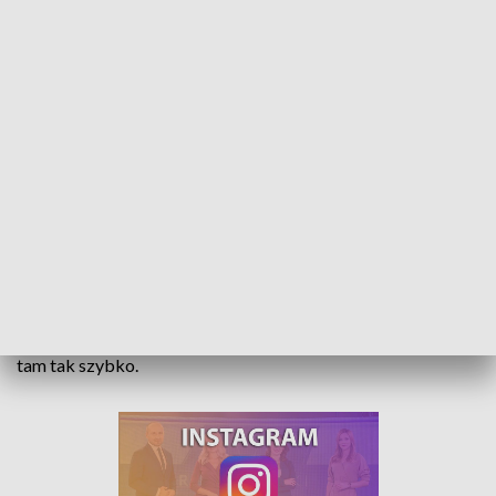
Pierwszy bocian przyleciał. Ptaki mieszkają tu od wielu lat
Pierwszy na Opolszczyźnie bocian przyleciał do Rozmierzy.
W gospodarstwie państwa Nocon od 18 lat gniazdo czeka na
skrzydlatych wędrowców. Pierwszy raz bocian pojawił się
tam tak szybko.