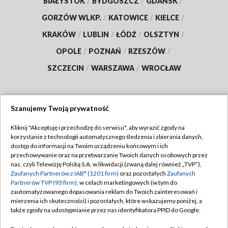
BIAŁYSTOK
/
BYDGOSZCZ
/
GDAŃSK
/
GORZÓW WLKP.
/
KATOWICE
/
KIELCE
/
KRAKÓW
/
LUBLIN
/
ŁÓDŹ
/
OLSZTYN
/
OPOLE
/
POZNAŃ
/
RZESZÓW
/
SZCZECIN
/
WARSZAWA
/
WROCŁAW
Szanujemy Twoją prywatność
Dołącz do nas:
Kliknij "Akceptuję i przechodzę do serwisu", aby wyrazić zgody na
korzystanie z technologii automatycznego śledzenia i zbierania danych,
TVP
dostęp do informacji na Twoim urządzeniu końcowym i ich
Abonament TVP
przechowywanie oraz na przetwarzanie Twoich danych osobowych przez
Regulamin TVP
nas, czyli Telewizję Polską S.A. w likwidacji (zwaną dalej również „TVP”),
Emisja w TVP
Zaufanych Partnerów z IAB* (1201 firm)
oraz pozostałych
Zaufanych
Polityka prywatności
Partnerów TVP (93 firm)
, w celach marketingowych (w tym do
Centrum informacji TVP
Moje zgody
zautomatyzowanego dopasowania reklam do Twoich zainteresowań i
mierzenia ich skuteczności) i pozostałych, które wskazujemy poniżej, a
Naziemna Telewizja Cyfrowa
Pomoc
także zgody na udostępnianie przez nas identyfikatora PPID do Google.
Sklep TVP
Biuro reklamy