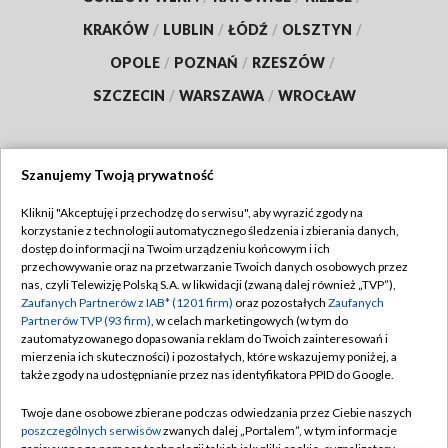
KRAKÓW
/
LUBLIN
/
ŁÓDŹ
/
OLSZTYN
/
OPOLE
/
POZNAŃ
/
RZESZÓW
/
SZCZECIN
/
WARSZAWA
/
WROCŁAW
Szanujemy Twoją prywatność
Dołącz do nas:
Kliknij "Akceptuję i przechodzę do serwisu", aby wyrazić zgody na
korzystanie z technologii automatycznego śledzenia i zbierania danych,
TVP
dostęp do informacji na Twoim urządzeniu końcowym i ich
Abonament TVP
przechowywanie oraz na przetwarzanie Twoich danych osobowych przez
Regulamin TVP
nas, czyli Telewizję Polską S.A. w likwidacji (zwaną dalej również „TVP”),
Emisja w TVP
Zaufanych Partnerów z IAB* (1201 firm)
oraz pozostałych
Zaufanych
Polityka prywatności
Partnerów TVP (93 firm)
, w celach marketingowych (w tym do
Centrum informacji TVP
Moje zgody
zautomatyzowanego dopasowania reklam do Twoich zainteresowań i
mierzenia ich skuteczności) i pozostałych, które wskazujemy poniżej, a
Naziemna Telewizja Cyfrowa
Pomoc
także zgody na udostępnianie przez nas identyfikatora PPID do Google.
Sklep TVP
Biuro reklamy
Twoje dane osobowe zbierane podczas odwiedzania przez Ciebie naszych
Rada Programowa
poszczególnych serwisów
zwanych dalej „Portalem”, w tym informacje
Kontakt