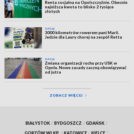
Renta socjalna na Opolszczyźnie. Obecnie
najniższa kwota to blisko 2 tysiące
złotych
OPOLE
3000 kilometrów rowerem pani Marii.
Jedzie dla Laury chorej na zespół Retta
OPOLE
Zmiana organizacji ruchu przy USK w
Opolu. Nowe zasady zaczną obowiązywać
od jutra
ZOBACZ WIĘCEJ
BIAŁYSTOK
/
BYDGOSZCZ
/
GDAŃSK
/
GORZÓW WLKP.
/
KATOWICE
/
KIELCE
/