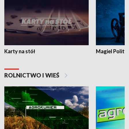
Karty na stół
Magiel Polity
ROLNICTWO I WIEŚ