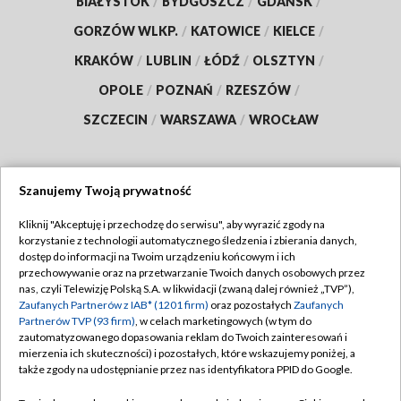
BIAŁYSTOK
/
BYDGOSZCZ
/
GDAŃSK
/
GORZÓW WLKP.
/
KATOWICE
/
KIELCE
/
KRAKÓW
/
LUBLIN
/
ŁÓDŹ
/
OLSZTYN
/
OPOLE
/
POZNAŃ
/
RZESZÓW
/
SZCZECIN
/
WARSZAWA
/
WROCŁAW
Szanujemy Twoją prywatność
Dołącz do nas:
Kliknij "Akceptuję i przechodzę do serwisu", aby wyrazić zgody na
korzystanie z technologii automatycznego śledzenia i zbierania danych,
TVP
dostęp do informacji na Twoim urządzeniu końcowym i ich
Abonament TVP
przechowywanie oraz na przetwarzanie Twoich danych osobowych przez
Regulamin TVP
nas, czyli Telewizję Polską S.A. w likwidacji (zwaną dalej również „TVP”),
Emisja w TVP
Zaufanych Partnerów z IAB* (1201 firm)
oraz pozostałych
Zaufanych
Polityka prywatności
Partnerów TVP (93 firm)
, w celach marketingowych (w tym do
Centrum informacji TVP
Moje zgody
zautomatyzowanego dopasowania reklam do Twoich zainteresowań i
mierzenia ich skuteczności) i pozostałych, które wskazujemy poniżej, a
Naziemna Telewizja Cyfrowa
Pomoc
także zgody na udostępnianie przez nas identyfikatora PPID do Google.
Sklep TVP
Biuro reklamy