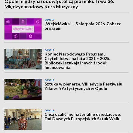
Opole międzynarodową stolicą piosenki. Trwa 36.
Międzynarodowy Kurs Muzyczny.
OPOLE
„Wejściówka” – 5 sierpnia 2026. Zobacz
program
OPOLE
Koniec Narodowego Programu
Czytelnictwa na lata 2021 – 2025.
Biblioteki szukają innych źródeł
finansowania
OPOLE
Sztuka w plenerze. VIII edycja Festiwalu
Zdarzeń Artystycznych w Opolu
OPOLE
Chcą ocalić niematerialne dziedzictwo.
Dni Dawnych Europejskich Sztuk Walki