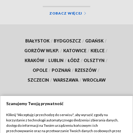
ZOBACZ WIĘCEJ
BIAŁYSTOK
/
BYDGOSZCZ
/
GDAŃSK
/
GORZÓW WLKP.
/
KATOWICE
/
KIELCE
/
KRAKÓW
/
LUBLIN
/
ŁÓDŹ
/
OLSZTYN
/
OPOLE
/
POZNAŃ
/
RZESZÓW
/
SZCZECIN
/
WARSZAWA
/
WROCŁAW
Szanujemy Twoją prywatność
Dołącz do nas:
Kliknij "Akceptuję i przechodzę do serwisu", aby wyrazić zgody na
korzystanie z technologii automatycznego śledzenia i zbierania danych,
TVP
dostęp do informacji na Twoim urządzeniu końcowym i ich
Abonament TVP
przechowywanie oraz na przetwarzanie Twoich danych osobowych przez
Regulamin TVP