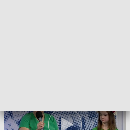
TVP3 Opole.
- Prac wpłynęło do nas ponad 50 i mieliśmy bardzo ciężki
orzech do zgryzienia. Stała się rzecz nieoczekiwana, bo poza
wygraną zdecydowaliśmy także o przyznaniu dwóch
wyróżnień - mówi Anna Domańska, kierownik Działu
Promocji, Reklamy i Marketingu TVP3 Opole.
Praca Pauliny została wydrukowana w kilkuset
egzemplarzach i trafi do domów seniora. Wszystkie prace
będzie można wkrótce zobaczyć na wystawie w Domu
Kombatanta w Opolu.