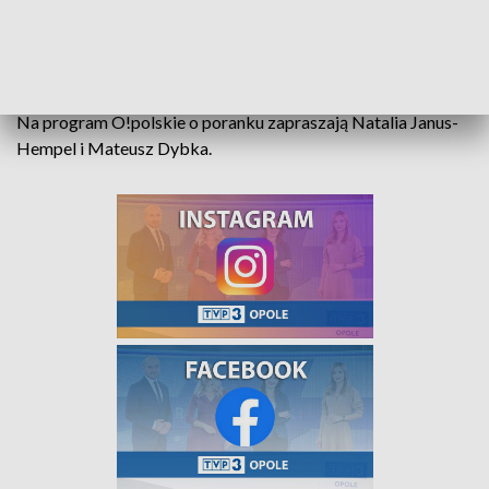
z Przedszkola w Grodzisku, tancerzy z Kluczborka,
instruktorek Nordic Walking z Olesna i uczniów
„Budowlanki” z Opola.
Na program O!polskie o poranku zapraszają Natalia Janus-
Hempel i Mateusz Dybka.