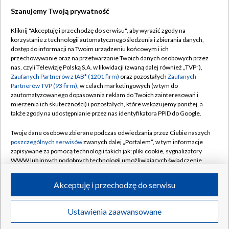
Szanujemy Twoją prywatność
Dołącz do nas:
Kliknij "Akceptuję i przechodzę do serwisu", aby wyrazić zgody na
korzystanie z technologii automatycznego śledzenia i zbierania danych,
TVP
dostęp do informacji na Twoim urządzeniu końcowym i ich
Abonament TVP
przechowywanie oraz na przetwarzanie Twoich danych osobowych przez
Regulamin TVP
nas, czyli Telewizję Polską S.A. w likwidacji (zwaną dalej również „TVP”),
Emisja w TVP
Zaufanych Partnerów z IAB* (1201 firm)
oraz pozostałych
Zaufanych
Polityka prywatności
Partnerów TVP (93 firm)
, w celach marketingowych (w tym do
Centrum informacji TVP
Moje zgody
zautomatyzowanego dopasowania reklam do Twoich zainteresowań i
mierzenia ich skuteczności) i pozostałych, które wskazujemy poniżej, a
Naziemna Telewizja Cyfrowa
Pomoc
także zgody na udostępnianie przez nas identyfikatora PPID do Google.
Sklep TVP
Biuro reklamy
Twoje dane osobowe zbierane podczas odwiedzania przez Ciebie naszych
Rada Programowa
poszczególnych serwisów
zwanych dalej „Portalem”, w tym informacje
Kontakt
zapisywane za pomocą technologii takich jak: pliki cookie, sygnalizatory
System NOS
WWW lub innych podobnych technologii umożliwiających świadczenie
dopasowanych i bezpiecznych usług, personalizację treści oraz reklam,
Informacje o nadawcy
Kanały
udostępnianie funkcji mediów społecznościowych oraz analizowanie
Akceptuję i przechodzę do serwisu
ruchu w Internecie.
Program dla prasy
©2026 Telewizja Polska S.A. w likwidacji
Biuro Reklamy
Twoje dane osobowe zbierane podczas odwiedzania przez Ciebie
Ustawienia zaawansowane
poszczególnych serwisów
na Portalu, takie jak adresy IP, identyfikatory
Ogłoszenie przetargowe
Twoich urządzeń końcowych i identyfikatory plików cookie, informacje o