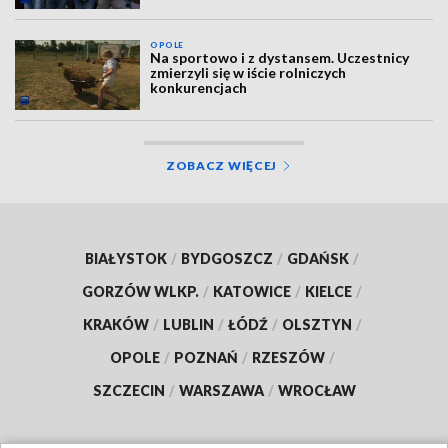
OPOLE
Na sportowo i z dystansem. Uczestnicy
zmierzyli się w iście rolniczych
konkurencjach
ZOBACZ WIĘCEJ
BIAŁYSTOK
/
BYDGOSZCZ
/
GDAŃSK
/
GORZÓW WLKP.
/
KATOWICE
/
KIELCE
/
KRAKÓW
/
LUBLIN
/
ŁÓDŹ
/
OLSZTYN
/
OPOLE
/
POZNAŃ
/
RZESZÓW
/
SZCZECIN
/
WARSZAWA
/
WROCŁAW