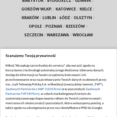
BIAŁYSTOK
/
BYDGOSZCZ
/
GDAŃSK
/
GORZÓW WLKP.
/
KATOWICE
/
KIELCE
/
KRAKÓW
/
LUBLIN
/
ŁÓDŹ
/
OLSZTYN
/
OPOLE
/
POZNAŃ
/
RZESZÓW
/
SZCZECIN
/
WARSZAWA
/
WROCŁAW
Szanujemy Twoją prywatność
Dołącz do nas:
Kliknij "Akceptuję i przechodzę do serwisu", aby wyrazić zgody na
korzystanie z technologii automatycznego śledzenia i zbierania danych,
TVP
dostęp do informacji na Twoim urządzeniu końcowym i ich
Abonament TVP
przechowywanie oraz na przetwarzanie Twoich danych osobowych przez
Regulamin TVP
nas, czyli Telewizję Polską S.A. w likwidacji (zwaną dalej również „TVP”),
Emisja w TVP
Zaufanych Partnerów z IAB* (1201 firm)
oraz pozostałych
Zaufanych
Polityka prywatności
Partnerów TVP (93 firm)
, w celach marketingowych (w tym do
Centrum informacji TVP
Moje zgody
zautomatyzowanego dopasowania reklam do Twoich zainteresowań i
mierzenia ich skuteczności) i pozostałych, które wskazujemy poniżej, a
Naziemna Telewizja Cyfrowa
Pomoc
także zgody na udostępnianie przez nas identyfikatora PPID do Google.
Sklep TVP
Biuro reklamy