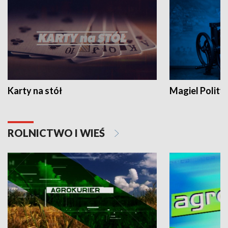
Karty na stół
Magiel Polity
ROLNICTWO I WIEŚ