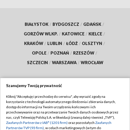
BIAŁYSTOK
/
BYDGOSZCZ
/
GDAŃSK
/
GORZÓW WLKP.
/
KATOWICE
/
KIELCE
/
KRAKÓW
/
LUBLIN
/
ŁÓDŹ
/
OLSZTYN
/
OPOLE
/
POZNAŃ
/
RZESZÓW
/
SZCZECIN
/
WARSZAWA
/
WROCŁAW
Szanujemy Twoją prywatność
Dołącz do nas:
Kliknij "Akceptuję i przechodzę do serwisu", aby wyrazić zgody na
korzystanie z technologii automatycznego śledzenia i zbierania danych,
TVP
dostęp do informacji na Twoim urządzeniu końcowym i ich
Abonament TVP
przechowywanie oraz na przetwarzanie Twoich danych osobowych przez
Regulamin TVP
nas, czyli Telewizję Polską S.A. w likwidacji (zwaną dalej również „TVP”),
Emisja w TVP
Zaufanych Partnerów z IAB* (1201 firm)
oraz pozostałych
Zaufanych
Polityka prywatności
Partnerów TVP (93 firm)
, w celach marketingowych (w tym do