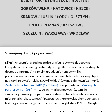
BIAŁYSTOK
/
BYDGOSZCZ
/
GDAŃSK
/
GORZÓW WLKP.
/
KATOWICE
/
KIELCE
/
KRAKÓW
/
LUBLIN
/
ŁÓDŹ
/
OLSZTYN
/
OPOLE
/
POZNAŃ
/
RZESZÓW
/
SZCZECIN
/
WARSZAWA
/
WROCŁAW
Szanujemy Twoją prywatność
Dołącz do nas:
Kliknij "Akceptuję i przechodzę do serwisu", aby wyrazić zgody na
korzystanie z technologii automatycznego śledzenia i zbierania danych,
TVP
dostęp do informacji na Twoim urządzeniu końcowym i ich
Abonament TVP
przechowywanie oraz na przetwarzanie Twoich danych osobowych przez
Regulamin TVP
nas, czyli Telewizję Polską S.A. w likwidacji (zwaną dalej również „TVP”),
Emisja w TVP
Zaufanych Partnerów z IAB* (1201 firm)
oraz pozostałych
Zaufanych
Polityka prywatności
Partnerów TVP (93 firm)
, w celach marketingowych (w tym do
Centrum informacji TVP
Moje zgody
zautomatyzowanego dopasowania reklam do Twoich zainteresowań i
mierzenia ich skuteczności) i pozostałych, które wskazujemy poniżej, a
Naziemna Telewizja Cyfrowa
Pomoc
także zgody na udostępnianie przez nas identyfikatora PPID do Google.
Sklep TVP
Biuro reklamy