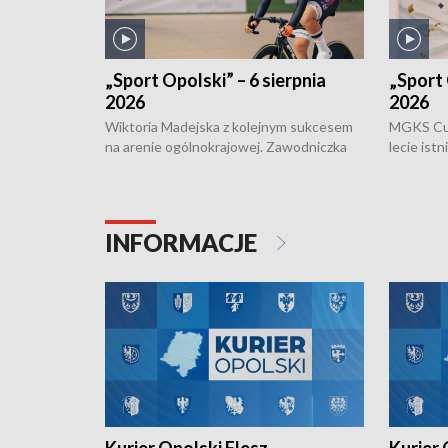
„Sport Opolski” – 6 sierpnia
„Sport 
2026
2026
Wiktoria Madejska z kolejnym sukcesem
MGKS Cuk
na arenie ogólnokrajowej. Zawodniczka
lecie ist
Klubu Kolarskiego Ziemia Brzeska
odbył się
została podwójna Mistrzynią Polski
również o
Juniorów Młodszych w kolarstwie
Otwartyc
torowym.
plażowej
INFORMACJE
meczu Ko