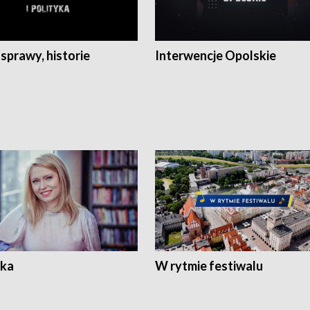
 sprawy, historie
Interwencje Opolskie
ka
W rytmie festiwalu