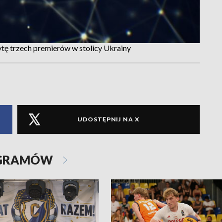
tę trzech premierów w stolicy Ukrainy
UDOSTĘPNIJ NA X
OGRAMÓW