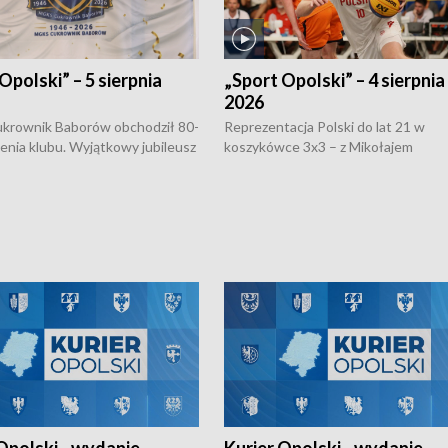
Opolski” – 5 sierpnia
„Sport Opolski” – 4 sierpnia
2026
rownik Baborów obchodził 80-
Reprezentacja Polski do lat 21 w
nienia klubu. Wyjątkowy jubileusz
koszykówce 3x3 – z Mikołajem
 na sportowo. W programie
Kowalczykiem z opolskiego AZS-u 
 turnieju eliminacyjnym
składzie - wygrała dwa z trzech tur
h Mistrzostw w siatkówce
w ramach Ligi Narodów. Rywalizacja
 amatorów w Opolu oraz o
odbyła się w węgierskim Szolnok.
lejarza Opole. Zapraszamy!