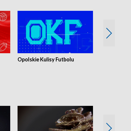
Opolskie Kulisy Futbolu
Złote chwile
sportu