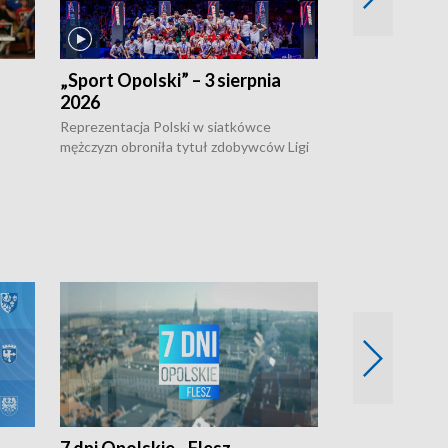
„Sport Opolski” – 3 sierpnia
„Sport Opolsk
2026
Reprezentacja P
mężczyzn w półfi
Reprezentacja Polski w siatkówce
meczu ćwierćfin
mężczyzn obroniła tytuł zdobywców Ligi
Biało-Czerwoni p
w
Narodów. W finale pokonali Amerykanów
Ningbo Ukraińcó
niejów
po tie-breaku. W meczu nie zabrakło
opolskich wątków.