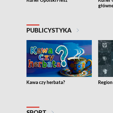
Kurier Opolski Flesz
Kurier 
główn
PUBLICYSTYKA
Kawa czy herbata?
Region
SPORT