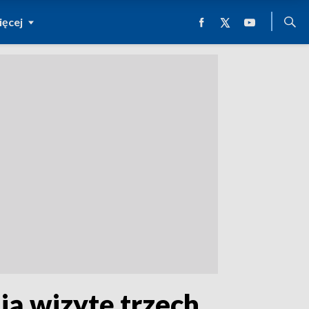
ęcej
ją wizytę trzech