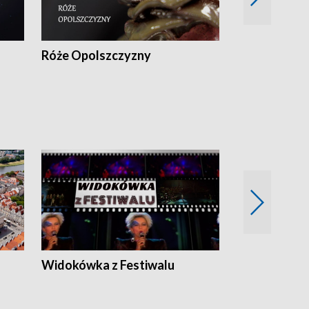
Róże Opolszczyzny
Czas report
Widokówka z Festiwalu
Strefa Kultu