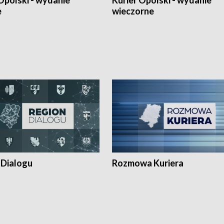
Opolski - wydanie
Kurier Opolski - wydanie
e
wieczorne
 Dialogu
Rozmowa Kuriera