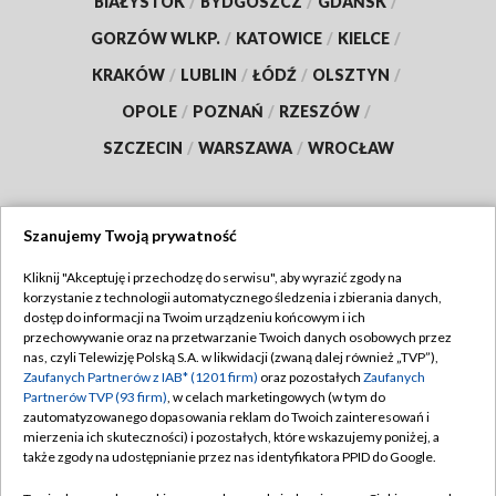
BIAŁYSTOK
/
BYDGOSZCZ
/
GDAŃSK
/
GORZÓW WLKP.
/
KATOWICE
/
KIELCE
/
KRAKÓW
/
LUBLIN
/
ŁÓDŹ
/
OLSZTYN
/
OPOLE
/
POZNAŃ
/
RZESZÓW
/
SZCZECIN
/
WARSZAWA
/
WROCŁAW
Szanujemy Twoją prywatność
Dołącz do nas:
Kliknij "Akceptuję i przechodzę do serwisu", aby wyrazić zgody na
korzystanie z technologii automatycznego śledzenia i zbierania danych,
TVP
dostęp do informacji na Twoim urządzeniu końcowym i ich
Abonament TVP
przechowywanie oraz na przetwarzanie Twoich danych osobowych przez
Regulamin TVP
nas, czyli Telewizję Polską S.A. w likwidacji (zwaną dalej również „TVP”),
Emisja w TVP
Zaufanych Partnerów z IAB* (1201 firm)
oraz pozostałych
Zaufanych
Polityka prywatności
Partnerów TVP (93 firm)
, w celach marketingowych (w tym do
Centrum informacji TVP
Moje zgody
zautomatyzowanego dopasowania reklam do Twoich zainteresowań i
mierzenia ich skuteczności) i pozostałych, które wskazujemy poniżej, a
Naziemna Telewizja Cyfrowa
Pomoc
także zgody na udostępnianie przez nas identyfikatora PPID do Google.
Sklep TVP
Biuro reklamy