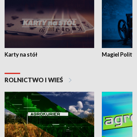
Karty na stół
Magiel Polity
ROLNICTWO I WIEŚ