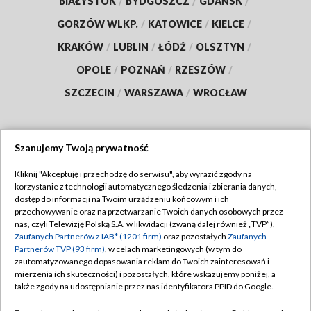
BIAŁYSTOK
/
BYDGOSZCZ
/
GDAŃSK
/
GORZÓW WLKP.
/
KATOWICE
/
KIELCE
/
KRAKÓW
/
LUBLIN
/
ŁÓDŹ
/
OLSZTYN
/
OPOLE
/
POZNAŃ
/
RZESZÓW
/
SZCZECIN
/
WARSZAWA
/
WROCŁAW
Szanujemy Twoją prywatność
Dołącz do nas:
Kliknij "Akceptuję i przechodzę do serwisu", aby wyrazić zgody na
korzystanie z technologii automatycznego śledzenia i zbierania danych,
TVP
dostęp do informacji na Twoim urządzeniu końcowym i ich
Abonament TVP
przechowywanie oraz na przetwarzanie Twoich danych osobowych przez
Regulamin TVP
nas, czyli Telewizję Polską S.A. w likwidacji (zwaną dalej również „TVP”),
Emisja w TVP
Zaufanych Partnerów z IAB* (1201 firm)
oraz pozostałych
Zaufanych
Polityka prywatności
Partnerów TVP (93 firm)
, w celach marketingowych (w tym do
Centrum informacji TVP
Moje zgody
zautomatyzowanego dopasowania reklam do Twoich zainteresowań i
mierzenia ich skuteczności) i pozostałych, które wskazujemy poniżej, a
Naziemna Telewizja Cyfrowa
Pomoc
także zgody na udostępnianie przez nas identyfikatora PPID do Google.
Sklep TVP
Biuro reklamy