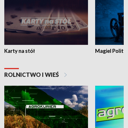
Karty na stół
Magiel Polity
ROLNICTWO I WIEŚ