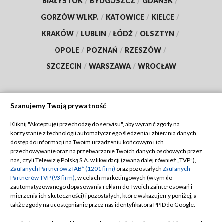
BIAŁYSTOK
/
BYDGOSZCZ
/
GDAŃSK
/
GORZÓW WLKP.
/
KATOWICE
/
KIELCE
/
KRAKÓW
/
LUBLIN
/
ŁÓDŹ
/
OLSZTYN
/
OPOLE
/
POZNAŃ
/
RZESZÓW
/
SZCZECIN
/
WARSZAWA
/
WROCŁAW
Szanujemy Twoją prywatność
Dołącz do nas:
Kliknij "Akceptuję i przechodzę do serwisu", aby wyrazić zgody na
korzystanie z technologii automatycznego śledzenia i zbierania danych,
TVP
dostęp do informacji na Twoim urządzeniu końcowym i ich
Abonament TVP
przechowywanie oraz na przetwarzanie Twoich danych osobowych przez
Regulamin TVP
nas, czyli Telewizję Polską S.A. w likwidacji (zwaną dalej również „TVP”),
Emisja w TVP
Zaufanych Partnerów z IAB* (1201 firm)
oraz pozostałych
Zaufanych
Polityka prywatności
Partnerów TVP (93 firm)
, w celach marketingowych (w tym do
Centrum informacji TVP
Moje zgody
zautomatyzowanego dopasowania reklam do Twoich zainteresowań i
mierzenia ich skuteczności) i pozostałych, które wskazujemy poniżej, a
Naziemna Telewizja Cyfrowa
Pomoc
także zgody na udostępnianie przez nas identyfikatora PPID do Google.
Sklep TVP
Biuro reklamy