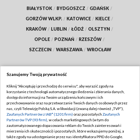
BIAŁYSTOK
/
BYDGOSZCZ
/
GDAŃSK
/
GORZÓW WLKP.
/
KATOWICE
/
KIELCE
/
KRAKÓW
/
LUBLIN
/
ŁÓDŹ
/
OLSZTYN
/
OPOLE
/
POZNAŃ
/
RZESZÓW
/
SZCZECIN
/
WARSZAWA
/
WROCŁAW
Szanujemy Twoją prywatność
Dołącz do nas:
Kliknij "Akceptuję i przechodzę do serwisu", aby wyrazić zgody na
korzystanie z technologii automatycznego śledzenia i zbierania danych,
TVP
dostęp do informacji na Twoim urządzeniu końcowym i ich
Abonament TVP
przechowywanie oraz na przetwarzanie Twoich danych osobowych przez
Regulamin TVP
nas, czyli Telewizję Polską S.A. w likwidacji (zwaną dalej również „TVP”),
Emisja w TVP
Polityka prywatności
Zaufanych Partnerów z IAB* (1201 firm)
oraz pozostałych
Zaufanych
Partnerów TVP (93 firm)
, w celach marketingowych (w tym do
Centrum informacji TVP
Moje zgody
zautomatyzowanego dopasowania reklam do Twoich zainteresowań i
mierzenia ich skuteczności) i pozostałych, które wskazujemy poniżej, a
Naziemna Telewizja Cyfrowa
Pomoc
także zgody na udostępnianie przez nas identyfikatora PPID do Google.