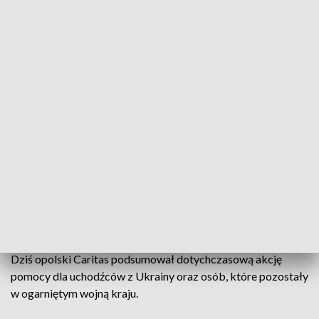
(fot. PAP/Karina Sało)
Caritas diecezji opolskiej przygotował półtora
tysiąca miejsc dla uchodźców z Ukrainy. Jak
powiedział dziś dyrektor placówki, ks. Arnold
Drechsler, do tej pory przyjęto już 900 osób z
ogarniętej wojną Ukrainy.
Dziś opolski Caritas podsumował dotychczasową akcję
pomocy dla uchodźców z Ukrainy oraz osób, które pozostały
w ogarniętym wojną kraju.