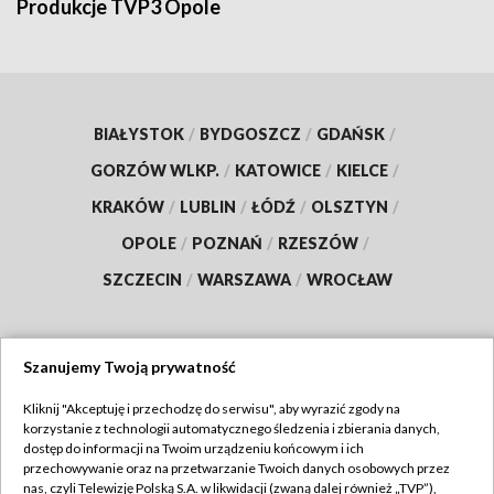
Produkcje TVP3 Opole
BIAŁYSTOK
/
BYDGOSZCZ
/
GDAŃSK
/
GORZÓW WLKP.
/
KATOWICE
/
KIELCE
/
KRAKÓW
/
LUBLIN
/
ŁÓDŹ
/
OLSZTYN
/
OPOLE
/
POZNAŃ
/
RZESZÓW
/
SZCZECIN
/
WARSZAWA
/
WROCŁAW
Szanujemy Twoją prywatność
Dołącz do nas:
Kliknij "Akceptuję i przechodzę do serwisu", aby wyrazić zgody na
korzystanie z technologii automatycznego śledzenia i zbierania danych,
TVP
dostęp do informacji na Twoim urządzeniu końcowym i ich
Abonament TVP
przechowywanie oraz na przetwarzanie Twoich danych osobowych przez
Regulamin TVP
nas, czyli Telewizję Polską S.A. w likwidacji (zwaną dalej również „TVP”),