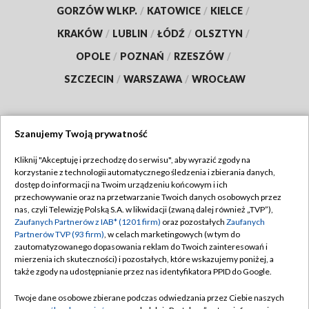
GORZÓW WLKP.
/
KATOWICE
/
KIELCE
/
KRAKÓW
/
LUBLIN
/
ŁÓDŹ
/
OLSZTYN
/
OPOLE
/
POZNAŃ
/
RZESZÓW
/
SZCZECIN
/
WARSZAWA
/
WROCŁAW
Szanujemy Twoją prywatność
Dołącz do nas:
Kliknij "Akceptuję i przechodzę do serwisu", aby wyrazić zgody na
korzystanie z technologii automatycznego śledzenia i zbierania danych,
TVP
dostęp do informacji na Twoim urządzeniu końcowym i ich
Abonament TVP
przechowywanie oraz na przetwarzanie Twoich danych osobowych przez
Regulamin TVP
nas, czyli Telewizję Polską S.A. w likwidacji (zwaną dalej również „TVP”),
Emisja w TVP
Zaufanych Partnerów z IAB* (1201 firm)
oraz pozostałych
Zaufanych
Polityka prywatności
Partnerów TVP (93 firm)
, w celach marketingowych (w tym do
Centrum informacji TVP
Moje zgody
zautomatyzowanego dopasowania reklam do Twoich zainteresowań i
mierzenia ich skuteczności) i pozostałych, które wskazujemy poniżej, a
Naziemna Telewizja Cyfrowa
Pomoc
także zgody na udostępnianie przez nas identyfikatora PPID do Google.
Sklep TVP
Biuro reklamy
Twoje dane osobowe zbierane podczas odwiedzania przez Ciebie naszych
Rada Programowa