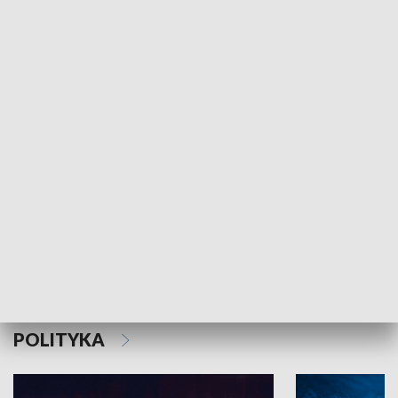
MNIEJSZOŚCI
Schlesien Journal
POLITYKA