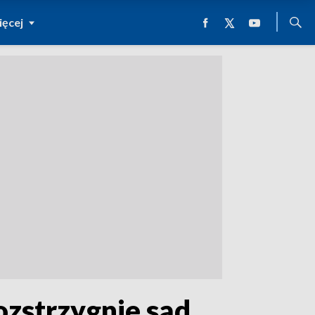
ęcej
ozstrzygnie sąd