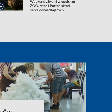
Weekend z lwami w opolskim
ZOO. Atos i Portos skradli
serca odwiedzających
ca” w