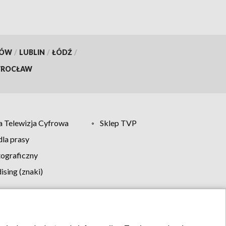
KÓW
/
LUBLIN
/
ŁÓDŹ
/
ROCŁAW
 Telewizja Cyfrowa
Sklep TVP
la prasy
tograficzny
sing (znaki)
klamy
Kontakt