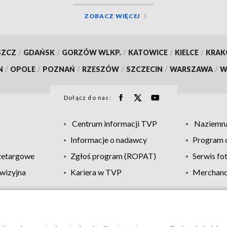
ZOBACZ WIĘCEJ
SZCZ
/
GDAŃSK
/
GORZÓW WLKP.
/
KATOWICE
/
KIELCE
/
KRA
N
/
OPOLE
/
POZNAŃ
/
RZESZÓW
/
SZCZECIN
/
WARSZAWA
/
W
Dołącz do nas:
Centrum informacji TVP
Naziemna
Informacje o nadawcy
Program d
zetargowe
Zgłoś program (ROPAT)
Serwis fo
wizyjna
Kariera w TVP
Merchandi
Polityka prywatności
Moje zgody
Pomoc
Biuro re