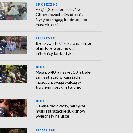
SPOŁECZNE
Akcja „Serce od serca” w
Głuchołazach. Osadzeni z
Nysy pomagają kobietom po
mastektomii
LIFESTYLE
Rzeczywistość zeszła na drugi
plan. Brzeg opanowali
miłośnicy fantastyki
INNE
Mają po 40, a nawet 50 lat, ale
zamiast stać w garażach i
muzeach, wciąż walczą w
trudnym górskim terenie
INNE
Dawne radiowozy, milicyjne
nyski i strażackie żuki znów
wyjechały na ulice
LIFESTYLE