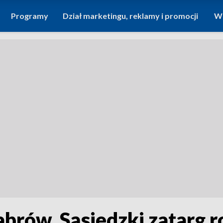
Programy
Dział marketingu, reklamy i promocji
Wi
abrów. Sąsiedzki zatarg r