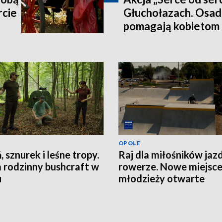
rcie
Głuchołazach. Osad
pomagają kobietom 
OPOLE
, sznurek i leśne tropy.
Raj dla miłośników jaz
 rodzinny bushcraft w
rowerze. Nowe miejsce
u
młodzieży otwarte