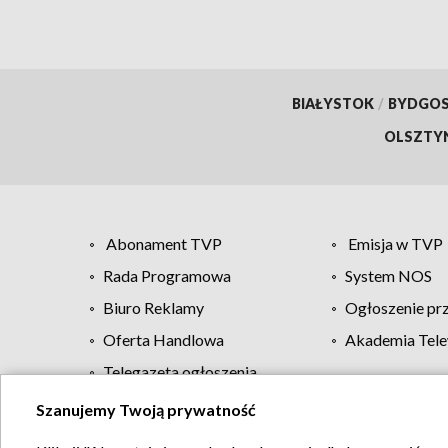
BIAŁYSTOK
/
BYDGO
OLSZTY
Abonament TVP
Emisja w TVP
Rada Programowa
System NOS
Biuro Reklamy
Ogłoszenie pr
Oferta Handlowa
Akademia Tele
Telegazeta ogłoszenia
Szanujemy Twoją prywatność
Regulamin TVP