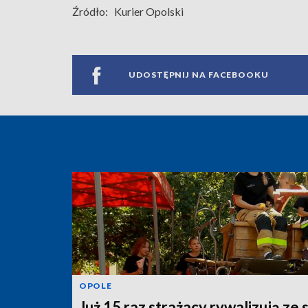
Źródło:
Kurier Opolski
UDOSTĘPNIJ NA FACEBOOKU
OPOLE
Już 15 raz strażacy rywalizują ze 