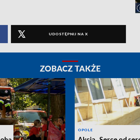
UDOSTĘPNIJ NA X
ZOBACZ TAKŻE
OPOLE
sobą
Akcja „Serce od ser