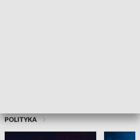
MNIEJSZOŚCI
Schlesien Journal
POLITYKA