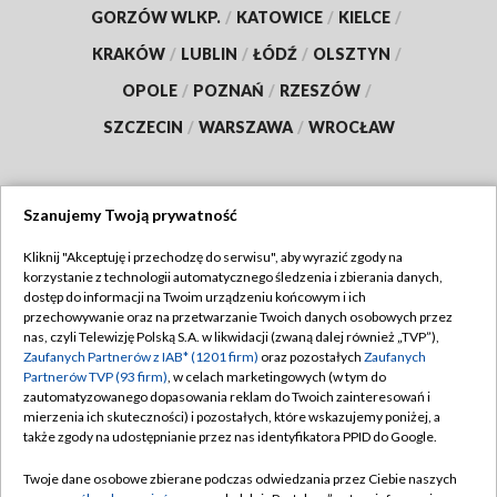
GORZÓW WLKP.
/
KATOWICE
/
KIELCE
/
KRAKÓW
/
LUBLIN
/
ŁÓDŹ
/
OLSZTYN
/
OPOLE
/
POZNAŃ
/
RZESZÓW
/
SZCZECIN
/
WARSZAWA
/
WROCŁAW
Szanujemy Twoją prywatność
Dołącz do nas:
Kliknij "Akceptuję i przechodzę do serwisu", aby wyrazić zgody na
korzystanie z technologii automatycznego śledzenia i zbierania danych,
TVP
dostęp do informacji na Twoim urządzeniu końcowym i ich
Abonament TVP
przechowywanie oraz na przetwarzanie Twoich danych osobowych przez
Regulamin TVP
nas, czyli Telewizję Polską S.A. w likwidacji (zwaną dalej również „TVP”),
Emisja w TVP
Zaufanych Partnerów z IAB* (1201 firm)
oraz pozostałych
Zaufanych
Polityka prywatności
Partnerów TVP (93 firm)
, w celach marketingowych (w tym do
Centrum informacji TVP
Moje zgody
zautomatyzowanego dopasowania reklam do Twoich zainteresowań i
mierzenia ich skuteczności) i pozostałych, które wskazujemy poniżej, a
Naziemna Telewizja Cyfrowa
Pomoc
także zgody na udostępnianie przez nas identyfikatora PPID do Google.
Sklep TVP
Biuro reklamy
Twoje dane osobowe zbierane podczas odwiedzania przez Ciebie naszych
Rada Programowa