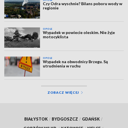
Czy Odra wyschnie? Bilans poboru wody w
regionie
OPOLE
Wypadek w powiecie oleskim. Nie żyje
motocyklista
OPOLE
Wypadek na obwodnicy Brzegu. Są
utrudnienia w ruchu
ZOBACZ WIĘCEJ
BIAŁYSTOK
/
BYDGOSZCZ
/
GDAŃSK
/