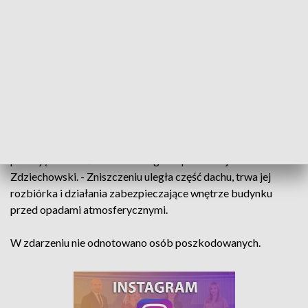
Zdziechowski, rzecznik prasowy Komendy Powiatowej
państwowej Straży Pożarnej w Strzelcach Opolskich.
Pięcioro lokatorów samodzielnie opuściło budynek przed
przybyciem jednostek strażackich.
Z budynku wyniesiono butlę z propan-butanem.
- Obecnie strażacy skupiają się na dogaszaniu pożaru,
próbując dotrzeć do zarzewi ognia - przekazuje Piotr
Zdziechowski. - Zniszczeniu uległa część dachu, trwa jej
rozbiórka i działania zabezpieczające wnętrze budynku
przed opadami atmosferycznymi.
W zdarzeniu nie odnotowano osób poszkodowanych.