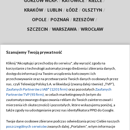
GORZÓW WLKP.
/
KATOWICE
/
KIELCE
/
KRAKÓW
/
LUBLIN
/
ŁÓDŹ
/
OLSZTYN
/
OPOLE
/
POZNAŃ
/
RZESZÓW
/
SZCZECIN
/
WARSZAWA
/
WROCŁAW
Szanujemy Twoją prywatność
Dołącz do nas:
Kliknij "Akceptuję i przechodzę do serwisu", aby wyrazić zgody na
korzystanie z technologii automatycznego śledzenia i zbierania danych,
TVP
dostęp do informacji na Twoim urządzeniu końcowym i ich
Abonament TVP
przechowywanie oraz na przetwarzanie Twoich danych osobowych przez
Regulamin TVP
nas, czyli Telewizję Polską S.A. w likwidacji (zwaną dalej również „TVP”),
Emisja w TVP
Zaufanych Partnerów z IAB* (1201 firm)
oraz pozostałych
Zaufanych
Polityka prywatności
Partnerów TVP (93 firm)
, w celach marketingowych (w tym do
Centrum informacji TVP
Moje zgody
zautomatyzowanego dopasowania reklam do Twoich zainteresowań i
mierzenia ich skuteczności) i pozostałych, które wskazujemy poniżej, a
Naziemna Telewizja Cyfrowa
Pomoc
także zgody na udostępnianie przez nas identyfikatora PPID do Google.
Sklep TVP
Biuro reklamy
Twoje dane osobowe zbierane podczas odwiedzania przez Ciebie naszych
Rada Programowa
poszczególnych serwisów
zwanych dalej „Portalem”, w tym informacje
Kontakt