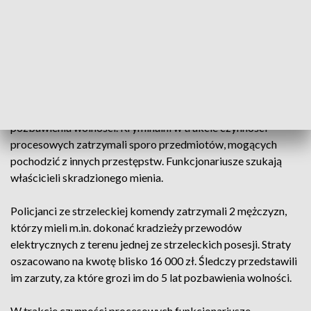
Strzeleccy policjanci zatrzymali dwóch mężczyzn
podejrzewanych między innymi o kradzież przewodów
elektrycznych z posesji w Strzelcach Opolskich. Straty
oszacowano na kwotę blisko 16 000 zł.
20 i 21-latek usłyszeli już zarzuty, za które grozi im do 5 lat
pozbawienia wolności. Kryminalni w trakcie czynności
procesowych zatrzymali sporo przedmiotów, mogących
pochodzić z innych przestępstw. Funkcjonariusze szukają
właścicieli skradzionego mienia.
Policjanci ze strzeleckiej komendy zatrzymali 2 mężczyzn,
którzy mieli m.in. dokonać kradzieży przewodów
elektrycznych z terenu jednej ze strzeleckich posesji. Straty
oszacowano na kwotę blisko 16 000 zł. Śledczy przedstawili
im zarzuty, za które grozi im do 5 lat pozbawienia wolności.
W trakcie czynności procesowych funkcjonariusze