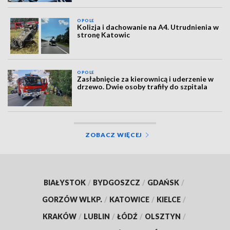
OPOLE
Kolizja i dachowanie na A4. Utrudnienia w
stronę Katowic
OPOLE
Zasłabnięcie za kierownicą i uderzenie w
drzewo. Dwie osoby trafiły do szpitala
ZOBACZ WIĘCEJ
BIAŁYSTOK
/
BYDGOSZCZ
/
GDAŃSK
/
GORZÓW WLKP.
/
KATOWICE
/
KIELCE
/
KRAKÓW
/
LUBLIN
/
ŁÓDŹ
/
OLSZTYN
/