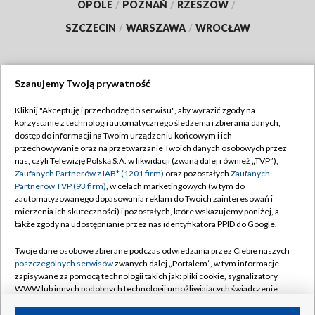
OPOLE
/
POZNAŃ
/
RZESZÓW
/
SZCZECIN
/
WARSZAWA
/
WROCŁAW
Szanujemy Twoją prywatność
Dołącz do nas:
Kliknij "Akceptuję i przechodzę do serwisu", aby wyrazić zgody na
korzystanie z technologii automatycznego śledzenia i zbierania danych,
TVP
dostęp do informacji na Twoim urządzeniu końcowym i ich
Abonament TVP
przechowywanie oraz na przetwarzanie Twoich danych osobowych przez
Regulamin TVP
nas, czyli Telewizję Polską S.A. w likwidacji (zwaną dalej również „TVP”),
Emisja w TVP
Polityka prywatności
Zaufanych Partnerów z IAB* (1201 firm)
oraz pozostałych
Zaufanych
Partnerów TVP (93 firm)
, w celach marketingowych (w tym do
Centrum informacji TVP
Moje zgody
zautomatyzowanego dopasowania reklam do Twoich zainteresowań i
mierzenia ich skuteczności) i pozostałych, które wskazujemy poniżej, a
Naziemna Telewizja Cyfrowa
Pomoc
także zgody na udostępnianie przez nas identyfikatora PPID do Google.
Sklep TVP
Biuro reklamy
Twoje dane osobowe zbierane podczas odwiedzania przez Ciebie naszych
Rada Programowa
Kontakt
poszczególnych serwisów
zwanych dalej „Portalem”, w tym informacje
zapisywane za pomocą technologii takich jak: pliki cookie, sygnalizatory
System NOS
WWW lub innych podobnych technologii umożliwiających świadczenie
dopasowanych i bezpiecznych usług, personalizację treści oraz reklam,
Informacje o nadawcy
Kanały
udostępnianie funkcji mediów społecznościowych oraz analizowanie