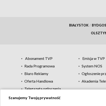
BIAŁYSTOK
/
BYDGO
OLSZTY
Abonament TVP
Emisja w TVP
Rada Programowa
System NOS
Biuro Reklamy
Ogłoszenie pr
Oferta Handlowa
Akademia Tele
Telegazeta ogłoszenia
Szanujemy Twoją prywatność
Regulamin TVP