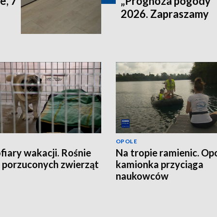
e, 7
„Prognoza pogody” n
2026. Zapraszamy
OPOLE
ofiary wakacji. Rośnie
Na tropie ramienic. Op
a porzuconych zwierząt
kamionka przyciąga
naukowców