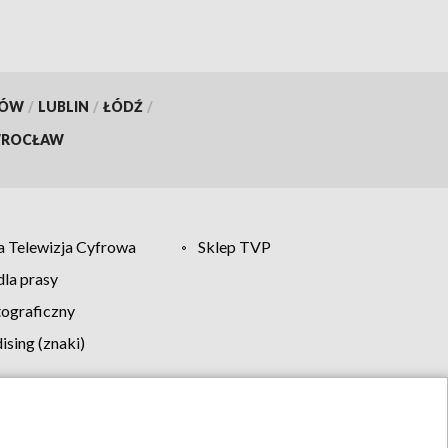
KÓW
/
LUBLIN
/
ŁÓDŹ
/
ROCŁAW
 Telewizja Cyfrowa
Sklep TVP
la prasy
tograficzny
sing (znaki)
klamy
Kontakt