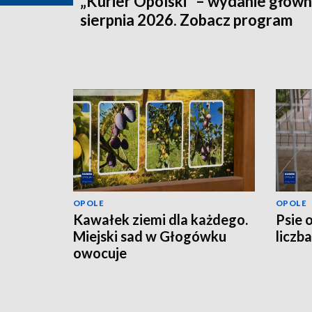
„Kurier Opolski” – wydanie główn
sierpnia 2026. Zobacz program
OPOLE
OPOLE
Kawałek ziemi dla każdego.
Psie 
Miejski sad w Głogówku
liczb
owocuje