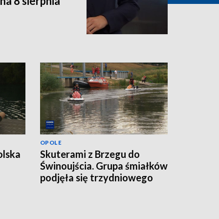
a 8 sierpnia
OPOLE
olska
Skuterami z Brzegu do
Świnoujścia. Grupa śmiałków
podjęła się trzydniowego
wyzwania