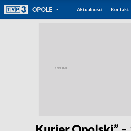
POWRÓT DO
OPOLE
Aktualności
Kontakt
TVP REGIONY
„Kurier Opolski” –