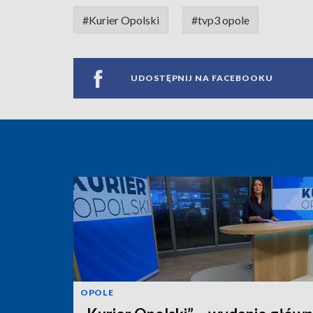
#Kurier Opolski
#tvp3 opole
UDOSTĘPNIJ NA FACEBOOKU
OPOLE