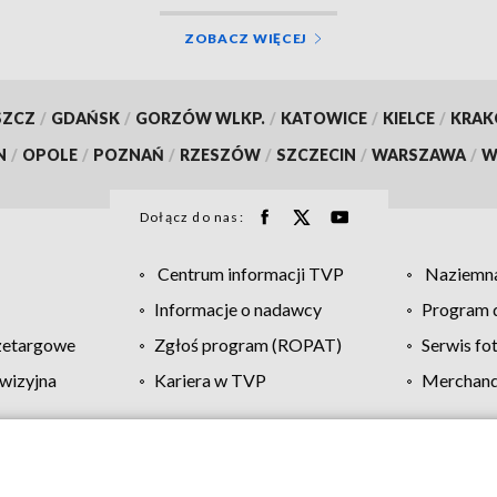
ZOBACZ WIĘCEJ
SZCZ
/
GDAŃSK
/
GORZÓW WLKP.
/
KATOWICE
/
KIELCE
/
KRA
N
/
OPOLE
/
POZNAŃ
/
RZESZÓW
/
SZCZECIN
/
WARSZAWA
/
W
Dołącz do nas:
Centrum informacji TVP
Naziemna
Informacje o nadawcy
Program d
zetargowe
Zgłoś program (ROPAT)
Serwis fo
wizyjna
Kariera w TVP
Merchandi
Polityka prywatności
Moje zgody
Pomoc
Biuro re