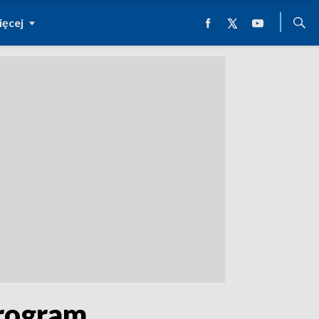
ęcej
program