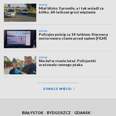
OPOLE
Miał blisko 3 promile, a i tak wsiadł za
kółko. 64-latkowi grozi więzienie
OPOLE
Policyjny pościg za 14-latkiem. Kierowca
motoroweru stanie przed sądem [FILM]
OPOLE
Nie był w stanie latać. Policjantki
uratowały rannego ptaka
ZOBACZ WIĘCEJ
BIAŁYSTOK
/
BYDGOSZCZ
/
GDAŃSK
/