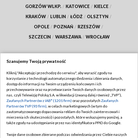
GORZÓW WLKP.
/
KATOWICE
/
KIELCE
/
KRAKÓW
/
LUBLIN
/
ŁÓDŹ
/
OLSZTYN
/
OPOLE
/
POZNAŃ
/
RZESZÓW
/
SZCZECIN
/
WARSZAWA
/
WROCŁAW
Szanujemy Twoją prywatność
Dołącz do nas:
Kliknij "Akceptuję i przechodzę do serwisu", aby wyrazić zgody na
korzystanie z technologii automatycznego śledzenia i zbierania danych,
TVP
dostęp do informacji na Twoim urządzeniu końcowym i ich
Abonament TVP
przechowywanie oraz na przetwarzanie Twoich danych osobowych przez
Regulamin TVP
nas, czyli Telewizję Polską S.A. w likwidacji (zwaną dalej również „TVP”),
Emisja w TVP
Zaufanych Partnerów z IAB* (1201 firm)
oraz pozostałych
Zaufanych
Polityka prywatności
Partnerów TVP (93 firm)
, w celach marketingowych (w tym do
Centrum informacji TVP
Moje zgody
zautomatyzowanego dopasowania reklam do Twoich zainteresowań i
mierzenia ich skuteczności) i pozostałych, które wskazujemy poniżej, a
Naziemna Telewizja Cyfrowa
Pomoc
także zgody na udostępnianie przez nas identyfikatora PPID do Google.
Sklep TVP
Biuro reklamy
Twoje dane osobowe zbierane podczas odwiedzania przez Ciebie naszych