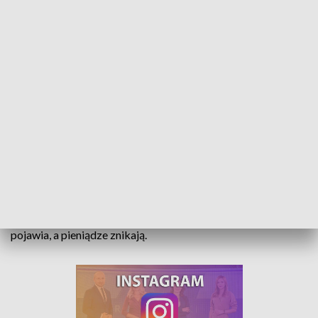
Metoda "na transport". Oszuści żerują na uchodźcach z Ukrainy
Oszuści nie znają empatii i wykorzystują nawet wojnę w
Ukrainie. W regionie uaktywniły się osoby, które oferują
odpłatnie transport dla uchodźców. Ten jednak się nie
pojawia, a pieniądze znikają.