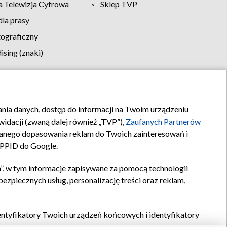
 Telewizja Cyfrowa
Sklep TVP
la prasy
tograficzny
sing (znaki)
klamy
Kontakt
rania danych, dostęp do informacji na Twoim urządzeniu
idacji (zwaną dalej również „TVP”),
Zaufanych Partnerów
anego dopasowania reklam do Twoich zainteresowań i
a PPID do Google.
”, w tym informacje zapisywane za pomocą technologii
zpiecznych usług, personalizację treści oraz reklam,
identyfikatory Twoich urządzeń końcowych i identyfikatory
P,
Zaufanych Partnerów z IAB
oraz pozostałych
Zaufanych