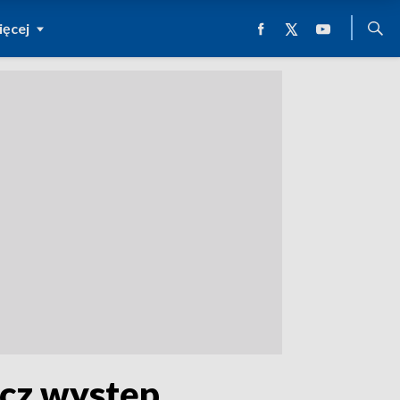
ęcej
acz występ