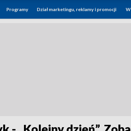
Programy
Dział marketingu, reklamy i promocji
Wi
 - „Kolejny dzień”. Zob