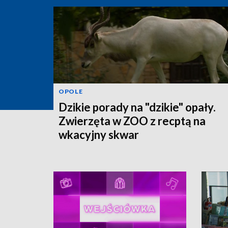
OPOLE
Dzikie porady na "dzikie" opały.
Zwierzęta w ZOO z recptą na
wkacyjny skwar