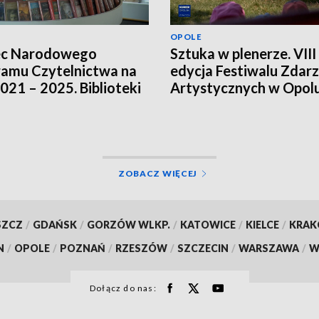
OPOLE
ec Narodowego
Sztuka w plenerze. VIII
amu Czytelnictwa na
edycja Festiwalu Zdar
2021 – 2025. Biblioteki
Artystycznych w Opol
ją innych źródeł
sowania
ZOBACZ WIĘCEJ
SZCZ
/
GDAŃSK
/
GORZÓW WLKP.
/
KATOWICE
/
KIELCE
/
KRA
N
/
OPOLE
/
POZNAŃ
/
RZESZÓW
/
SZCZECIN
/
WARSZAWA
/
W
Dołącz do nas: