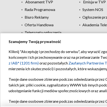
Abonament TVP
Emisja w TVP
Rada Programowa
System NOS
Biuro Reklamy
Ogłoszenie pr
Oferta Handlowa
Akademia Tele
Telegazeta ogłoszenia
Szanujemy Twoją prywatność
Regulamin TVP
Kliknij "Akceptuję i przechodzę do serwisu", aby wyrazić zg
końcowym i ich przechowywanie oraz na przetwarzanie Twoich
z IAB* (1201 firm)
oraz pozostałych
Zaufanych Partnerów T
mierzenia ich skuteczności) i pozostałych, które wskazujemy
Twoje dane osobowe zbierane podczas odwiedzania przez 
takich jak: pliki cookie, sygnalizatory WWW lub innych pod
udostępnianie funkcji mediów społecznościowych oraz anali
Twoje dane osobowe zbierane podczas odwiedzania przez 
plików cookie, informacje o Twoich wyszukiwaniach w serwi