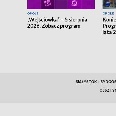
OPOLE
OPOLE
„Wejściówka” – 5 sierpnia
Koni
2026. Zobacz program
Progr
lata 
szuka
finan
BIAŁYSTOK
/
BYDGO
OLSZTY