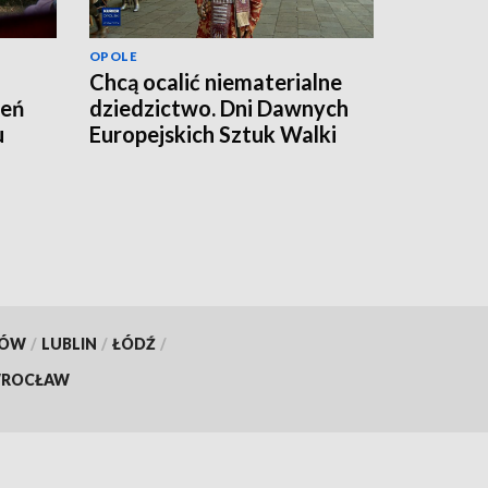
OPOLE
Chcą ocalić niematerialne
zeń
dziedzictwo. Dni Dawnych
u
Europejskich Sztuk Walki
KÓW
/
LUBLIN
/
ŁÓDŹ
/
ROCŁAW