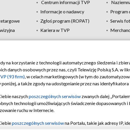
Centrum informacji TVP
Naziemna
Informacje o nadawcy
Program d
zetargowe
Zgłoś program (ROPAT)
Serwis fo
wizyjna
Kariera w TVP
Merchandi
Polityka prywatności
Moje zgody
Pomoc
Biuro re
ody na korzystanie z technologii automatycznego śledzenia i zbie
 danych osobowych przez nas, czyli Telewizję Polską S.A. w likw
VP (93 firm)
, w celach marketingowych (w tym do zautomatyzow
 poniżej, a także zgody na udostępnianie przez nas identyfikator
Ciebie naszych
poszczególnych serwisów
zwanych dalej „Portalem
obnych technologii umożliwiających świadczenie dopasowanych i be
zowanie ruchu w Internecie.
Ciebie
poszczególnych serwisów
na Portalu, takie jak adresy IP, 
sach Portalu czy historia odwiedzin będą przetwarzane przez TV