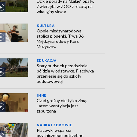
Dzikie porady na "dzikie" opały.
Zwierzęta w ZOO z recptą na
wkacyjny skwar
KULTURA
Opole międzynarodową
stolicą piosenki. Trwa 36.
Międzynarodowy Kurs
Muzyczny.
EDUKACJA
Stary budynek przedszkola
pójdzie w odstawkę. Placówka
przeniesie się do szkoły
podstawowej
INNE
Czad groźny nie tylko zimą.
Latem wentylacja jest
zaburzona
NAUKA I ZDROWIE
Placówki wsparcia
psychicznego potrzebne.