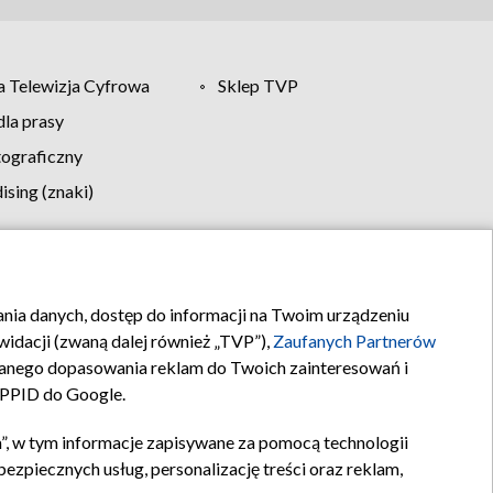
 Telewizja Cyfrowa
Sklep TVP
la prasy
tograficzny
sing (znaki)
klamy
Kontakt
rania danych, dostęp do informacji na Twoim urządzeniu
idacji (zwaną dalej również „TVP”),
Zaufanych Partnerów
anego dopasowania reklam do Twoich zainteresowań i
a PPID do Google.
”, w tym informacje zapisywane za pomocą technologii
zpiecznych usług, personalizację treści oraz reklam,