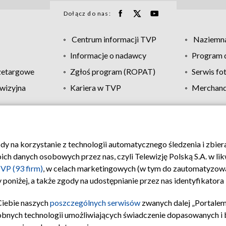
Dołącz do nas:
Centrum informacji TVP
Naziemna
Informacje o nadawcy
Program d
zetargowe
Zgłoś program (ROPAT)
Serwis fo
wizyjna
Kariera w TVP
Merchandi
Polityka prywatności
Moje zgody
Pomoc
Biuro re
ody na korzystanie z technologii automatycznego śledzenia i zbie
 danych osobowych przez nas, czyli Telewizję Polską S.A. w likw
VP (93 firm)
, w celach marketingowych (w tym do zautomatyzow
 poniżej, a także zgody na udostępnianie przez nas identyfikator
Ciebie naszych
poszczególnych serwisów
zwanych dalej „Portalem
obnych technologii umożliwiających świadczenie dopasowanych i be