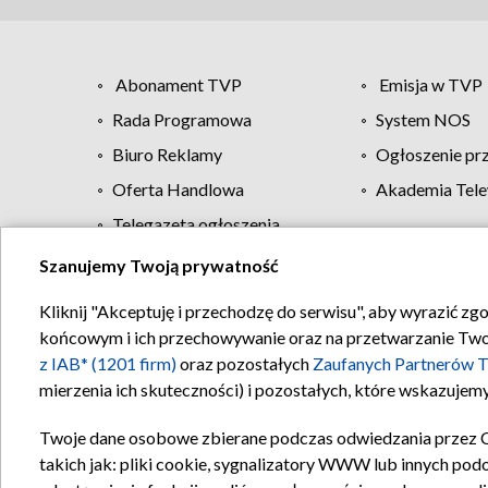
Abonament TVP
Emisja w TVP
Rada Programowa
System NOS
Biuro Reklamy
Ogłoszenie pr
Oferta Handlowa
Akademia Tele
Telegazeta ogłoszenia
Szanujemy Twoją prywatność
Regulamin TVP
Kliknij "Akceptuję i przechodzę do serwisu", aby wyrazić zg
końcowym i ich przechowywanie oraz na przetwarzanie Twoich
z IAB* (1201 firm)
oraz pozostałych
Zaufanych Partnerów T
mierzenia ich skuteczności) i pozostałych, które wskazujemy
Twoje dane osobowe zbierane podczas odwiedzania przez 
takich jak: pliki cookie, sygnalizatory WWW lub innych pod