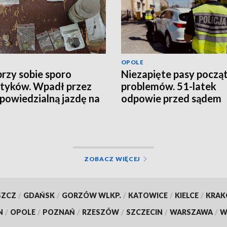
OPOLE
przy sobie sporo
Niezapięte pasy począ
tyków. Wpadł przez
problemów. 51-latek
powiedzialną jazdę na
odpowie przed sądem
nodze
ZOBACZ WIĘCEJ
SZCZ
/
GDAŃSK
/
GORZÓW WLKP.
/
KATOWICE
/
KIELCE
/
KRA
N
/
OPOLE
/
POZNAŃ
/
RZESZÓW
/
SZCZECIN
/
WARSZAWA
/
W