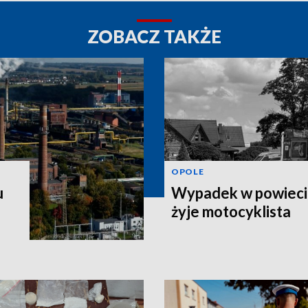
ZOBACZ TAKŻE
OPOLE
u
Wypadek w powiecie
żyje motocyklista