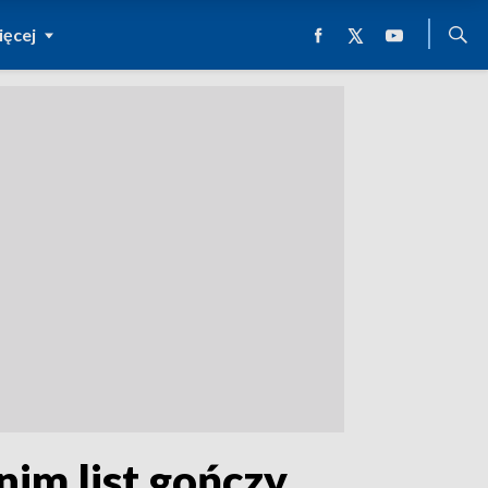
ęcej
im list gończy