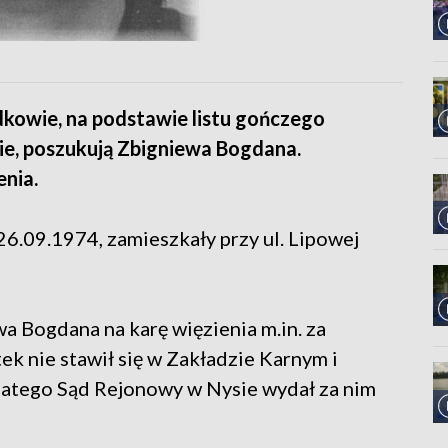
odkowie, na podstawie listu gończego
e, poszukują Zbigniewa Bogdana.
enia.
6.09.1974, zamieszkały przy ul. Lipowej
a Bogdana na karę więzienia m.in. za
ek nie stawił się w Zakładzie Karnym i
Dlatego Sąd Rejonowy w Nysie wydał za nim