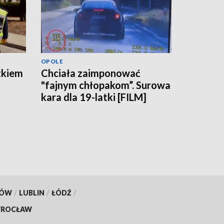
OPOLE
tkiem
Chciała zaimponować
"fajnym chłopakom”. Surowa
kara dla 19-latki [FILM]
KÓW
/
LUBLIN
/
ŁÓDŹ
/
ROCŁAW