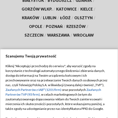
BIAŁYSTOK
/
BYDGOSZCZ
/
GDAŃSK
/
GORZÓW WLKP.
/
KATOWICE
/
KIELCE
/
KRAKÓW
/
LUBLIN
/
ŁÓDŹ
/
OLSZTYN
/
OPOLE
/
POZNAŃ
/
RZESZÓW
/
SZCZECIN
/
WARSZAWA
/
WROCŁAW
Szanujemy Twoją prywatność
Dołącz do nas:
Kliknij "Akceptuję i przechodzę do serwisu", aby wyrazić zgody na
korzystanie z technologii automatycznego śledzenia i zbierania danych,
TVP
dostęp do informacji na Twoim urządzeniu końcowym i ich
Abonament TVP
przechowywanie oraz na przetwarzanie Twoich danych osobowych przez
Regulamin TVP
nas, czyli Telewizję Polską S.A. w likwidacji (zwaną dalej również „TVP”),
Emisja w TVP
Zaufanych Partnerów z IAB* (1201 firm)
oraz pozostałych
Zaufanych
Polityka prywatności
Partnerów TVP (93 firm)
, w celach marketingowych (w tym do
Centrum informacji TVP
Moje zgody
zautomatyzowanego dopasowania reklam do Twoich zainteresowań i
mierzenia ich skuteczności) i pozostałych, które wskazujemy poniżej, a
Naziemna Telewizja Cyfrowa
Pomoc
także zgody na udostępnianie przez nas identyfikatora PPID do Google.
Sklep TVP
Biuro reklamy