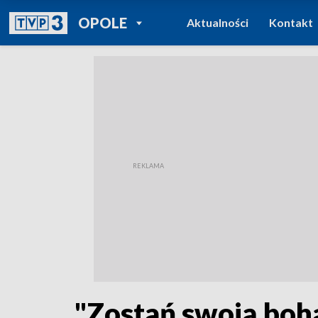
POWRÓT DO
OPOLE
Aktualności
Kontakt
TVP REGIONY
"Zostań swoją boha