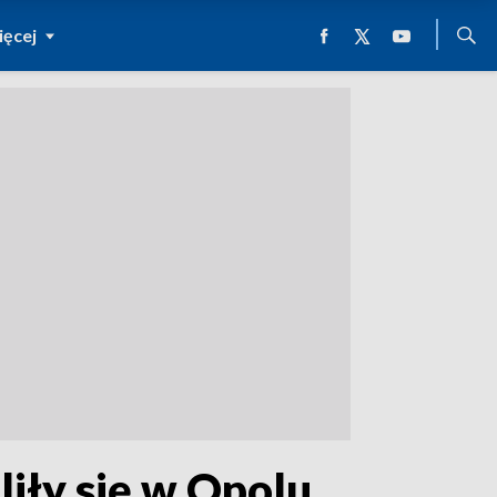
ęcej
iły się w Opolu