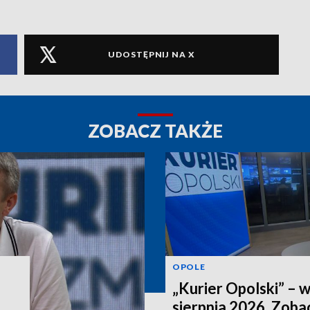
UDOSTĘPNIJ NA X
ZOBACZ TAKŻE
OPOLE
„Kurier Opolski” – 
sierpnia 2026. Zob