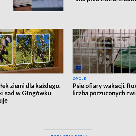
OPOLE
ek ziemi dla każdego.
Psie ofiary wakacji. Ro
ki sad w Głogówku
liczba porzuconych zwi
uje