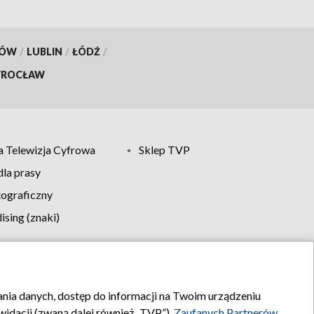
KÓW
/
LUBLIN
/
ŁÓDŹ
/
ROCŁAW
 Telewizja Cyfrowa
Sklep TVP
la prasy
tograficzny
sing (znaki)
klamy
Kontakt
rania danych, dostęp do informacji na Twoim urządzeniu
idacji (zwaną dalej również „TVP”),
Zaufanych Partnerów