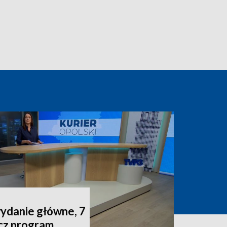
wydanie główne, 7
acz program