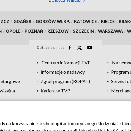
ZOBACZ WIĘCEJ
SZCZ
/
GDAŃSK
/
GORZÓW WLKP.
/
KATOWICE
/
KIELCE
/
KRA
N
/
OPOLE
/
POZNAŃ
/
RZESZÓW
/
SZCZECIN
/
WARSZAWA
/
W
Dołącz do nas:
Centrum informacji TVP
Naziemna
Informacje o nadawcy
Program d
zetargowe
Zgłoś program (ROPAT)
Serwis fo
wizyjna
Kariera w TVP
Merchandi
Polityka prywatności
Moje zgody
Pomoc
Biuro re
ody na korzystanie z technologii automatycznego śledzenia i zbie
 danych osobowych przez nas, czyli Telewizję Polską S.A. w likw