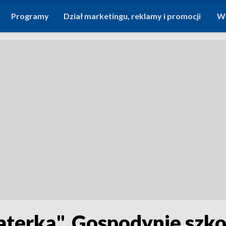
Programy
Dział marketingu, reklamy i promocji
Wi
terką". Gospodynie szkol