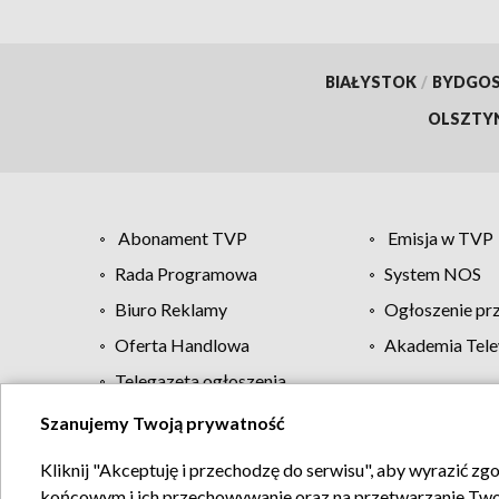
BIAŁYSTOK
/
BYDGO
OLSZTY
Abonament TVP
Emisja w TVP
Rada Programowa
System NOS
Biuro Reklamy
Ogłoszenie pr
Oferta Handlowa
Akademia Tele
Telegazeta ogłoszenia
Szanujemy Twoją prywatność
Regulamin TVP
Kliknij "Akceptuję i przechodzę do serwisu", aby wyrazić zg
końcowym i ich przechowywanie oraz na przetwarzanie Twoich