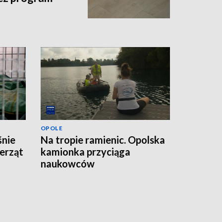
OPOLE
śnie
Na tropie ramienic. Opolska
erząt
kamionka przyciąga
naukowców