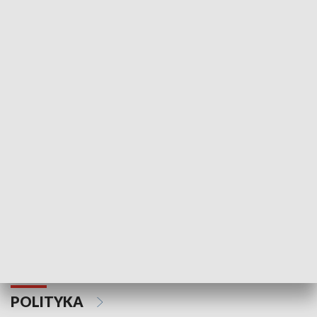
Wejściówka
Zakładka
MNIEJSZOŚCI
Schlesien Journal
POLITYKA