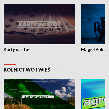
Karty na stół
Magiel Polity
ROLNICTWO I WIEŚ