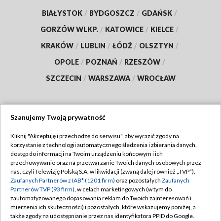
BIAŁYSTOK
/
BYDGOSZCZ
/
GDAŃSK
/
GORZÓW WLKP.
/
KATOWICE
/
KIELCE
/
KRAKÓW
/
LUBLIN
/
ŁÓDŹ
/
OLSZTYN
/
OPOLE
/
POZNAŃ
/
RZESZÓW
/
SZCZECIN
/
WARSZAWA
/
WROCŁAW
Szanujemy Twoją prywatność
Dołącz do nas:
Kliknij "Akceptuję i przechodzę do serwisu", aby wyrazić zgody na
korzystanie z technologii automatycznego śledzenia i zbierania danych,
TVP
dostęp do informacji na Twoim urządzeniu końcowym i ich
Abonament TVP
przechowywanie oraz na przetwarzanie Twoich danych osobowych przez
Regulamin TVP
nas, czyli Telewizję Polską S.A. w likwidacji (zwaną dalej również „TVP”),
Emisja w TVP
Zaufanych Partnerów z IAB* (1201 firm)
oraz pozostałych
Zaufanych
Polityka prywatności
Partnerów TVP (93 firm)
, w celach marketingowych (w tym do
Centrum informacji TVP
Moje zgody
zautomatyzowanego dopasowania reklam do Twoich zainteresowań i
mierzenia ich skuteczności) i pozostałych, które wskazujemy poniżej, a
Naziemna Telewizja Cyfrowa
Pomoc
także zgody na udostępnianie przez nas identyfikatora PPID do Google.