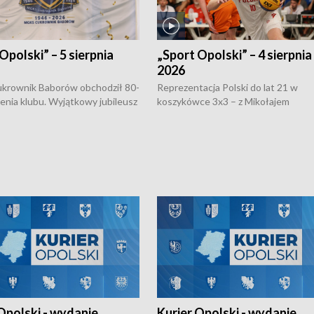
Opolski” – 5 sierpnia
„Sport Opolski” – 4 sierpnia
2026
rownik Baborów obchodził 80-
Reprezentacja Polski do lat 21 w
nienia klubu. Wyjątkowy jubileusz
koszykówce 3x3 – z Mikołajem
 na sportowo. W programie
Kowalczykiem z opolskiego AZS-u 
 turnieju eliminacyjnym
składzie - wygrała dwa z trzech tur
h Mistrzostw w siatkówce
w ramach Ligi Narodów. Rywalizacja
 amatorów w Opolu oraz o
odbyła się w węgierskim Szolnok.
lejarza Opole. Zapraszamy!
Opolski - wydanie
Kurier Opolski - wydanie