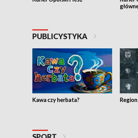
główn
PUBLICYSTYKA
Kawa czy herbata?
Region
SPORT