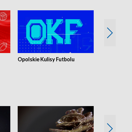
Opolskie Kulisy Futbolu
Złote chwile
sportu