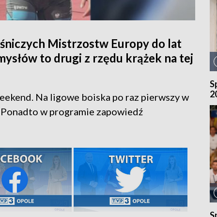
śniczych Mistrzostw Europy do lat
mysłów to drugi z rzędu krążek na tej
S
2
ekend. Na ligowe boiska po raz pierwszy w
gi. Ponadto w programie zapowiedź
S