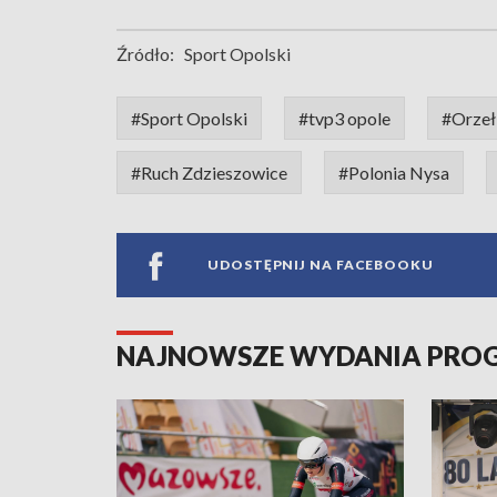
Źródło:
Sport Opolski
#Sport Opolski
#tvp3 opole
#Orze
#Ruch Zdzieszowice
#Polonia Nysa
UDOSTĘPNIJ NA FACEBOOKU
NAJNOWSZE WYDANIA PR