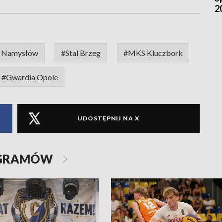
2
ł Namysłów
#Stal Brzeg
#MKS Kluczbork
#Gwardia Opole
UDOSTĘPNIJ NA X
OGRAMÓW