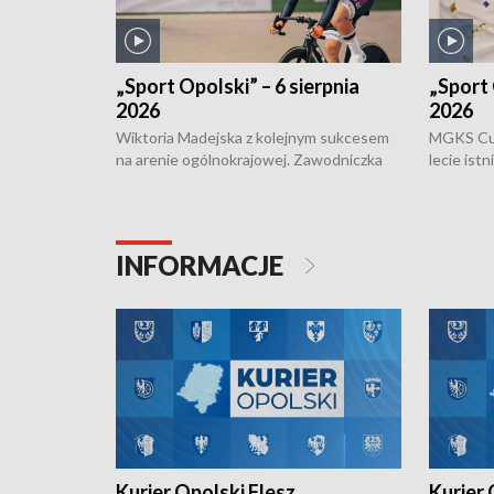
„Sport Opolski” – 6 sierpnia
„Sport 
2026
2026
Wiktoria Madejska z kolejnym sukcesem
MGKS Cuk
na arenie ogólnokrajowej. Zawodniczka
lecie ist
Klubu Kolarskiego Ziemia Brzeska
odbył się
została podwójna Mistrzynią Polski
również o
Juniorów Młodszych w kolarstwie
Otwartyc
torowym.
plażowej
INFORMACJE
meczu Ko
Kurier Opolski Flesz
Kurier 