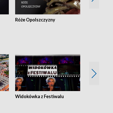
Róże Opolszczyzny
Czas report
Widokówka z Festiwalu
Strefa Kultu