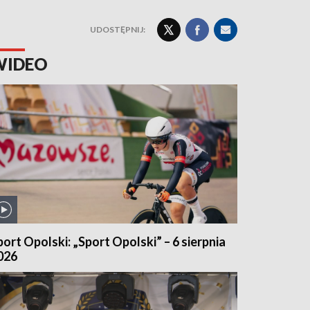
UDOSTĘPNIJ:
WIDEO
port Opolski: „Sport Opolski” – 6 sierpnia
026