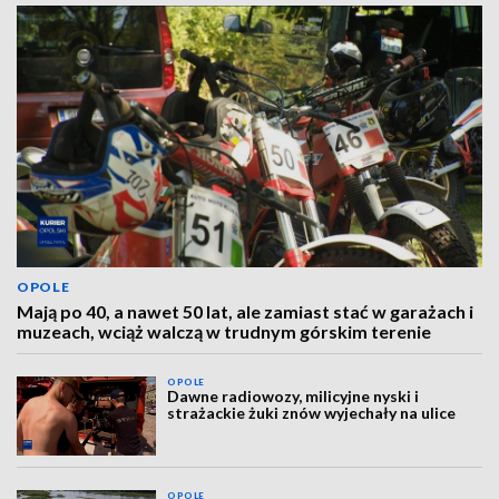
OPOLE
Mają po 40, a nawet 50 lat, ale zamiast stać w garażach i
muzeach, wciąż walczą w trudnym górskim terenie
OPOLE
Dawne radiowozy, milicyjne nyski i
strażackie żuki znów wyjechały na ulice
OPOLE