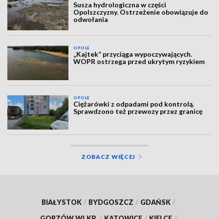
Susza hydrologiczna w części
Opolszczyzny. Ostrzeżenie obowiązuje do
odwołania
OPOLE
„Kajtek” przyciąga wypoczywających.
WOPR ostrzega przed ukrytym ryzykiem
OPOLE
Ciężarówki z odpadami pod kontrolą.
Sprawdzono też przewozy przez granicę
ZOBACZ WIĘCEJ
BIAŁYSTOK
/
BYDGOSZCZ
/
GDAŃSK
/
GORZÓW WLKP.
/
KATOWICE
/
KIELCE
/