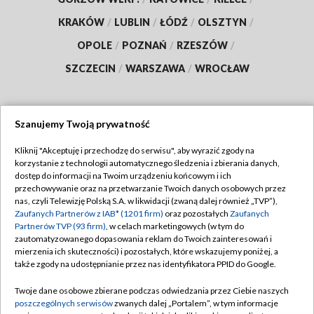
KRAKÓW
/
LUBLIN
/
ŁÓDŹ
/
OLSZTYN
/
OPOLE
/
POZNAŃ
/
RZESZÓW
/
SZCZECIN
/
WARSZAWA
/
WROCŁAW
Szanujemy Twoją prywatność
Dołącz do nas:
Kliknij "Akceptuję i przechodzę do serwisu", aby wyrazić zgody na
korzystanie z technologii automatycznego śledzenia i zbierania danych,
TVP
dostęp do informacji na Twoim urządzeniu końcowym i ich
Abonament TVP
przechowywanie oraz na przetwarzanie Twoich danych osobowych przez
Regulamin TVP
nas, czyli Telewizję Polską S.A. w likwidacji (zwaną dalej również „TVP”),
Emisja w TVP
Zaufanych Partnerów z IAB* (1201 firm)
oraz pozostałych
Zaufanych
Polityka prywatności
Partnerów TVP (93 firm)
, w celach marketingowych (w tym do
Centrum informacji TVP
Moje zgody
zautomatyzowanego dopasowania reklam do Twoich zainteresowań i
mierzenia ich skuteczności) i pozostałych, które wskazujemy poniżej, a
Naziemna Telewizja Cyfrowa
Pomoc
także zgody na udostępnianie przez nas identyfikatora PPID do Google.
Sklep TVP
Biuro reklamy
Twoje dane osobowe zbierane podczas odwiedzania przez Ciebie naszych
Rada Programowa
poszczególnych serwisów
zwanych dalej „Portalem”, w tym informacje
Kontakt