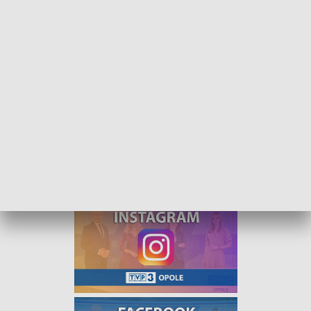
Kurier Opolski - wydanie poranne - 11 marca 2022
Kurier Opolski - wydanie poranne, od poniedziałku
do piątku o godzinie 8:00.