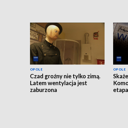
OPOLE
OPOLE
Czad groźny nie tylko zimą.
Skaże
Latem wentylacja jest
Komo
zaburzona
etap