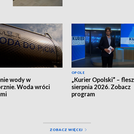
OPOLE
nie wody w
„Kurier Opolski” – flesz
rznie. Woda wróci
sierpnia 2026. Zobacz
ami
program
ZOBACZ WIĘCEJ