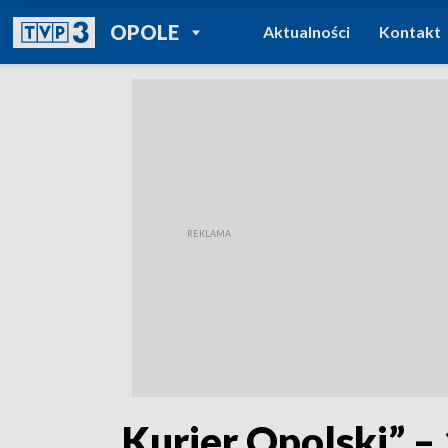
POWRÓT DO
OPOLE
Aktualności
Kontakt
TVP REGIONY
„Kurier Opolski” –