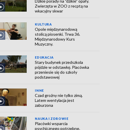
Dzikie porady na "dzikie" opały.
Zwierzęta w ZOO z recptą na
wkacyjny skwar
KULTURA
Opole międzynarodową
stolicą piosenki. Trwa 36.
Międzynarodowy Kurs
Muzyczny.
EDUKACJA
Stary budynek przedszkola
pójdzie w odstawkę. Placówka
przeniesie się do szkoły
podstawowej
INNE
Czad groźny nie tylko zimą.
Latem wentylacja jest
zaburzona
NAUKA I ZDROWIE
Placówki wsparcia
psychicznego potrzebne.