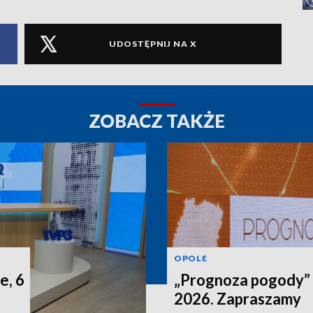
UDOSTĘPNIJ NA X
ZOBACZ TAKŻE
OPOLE
e, 6
„Prognoza pogody” n
2026. Zapraszamy