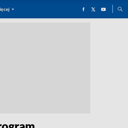
ęcej
program