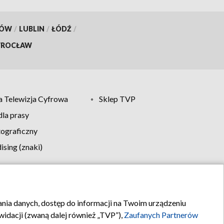
KÓW
/
LUBLIN
/
ŁÓDŹ
/
ROCŁAW
 Telewizja Cyfrowa
Sklep TVP
la prasy
tograficzny
sing (znaki)
klamy
Kontakt
rania danych, dostęp do informacji na Twoim urządzeniu
idacji (zwaną dalej również „TVP”),
Zaufanych Partnerów