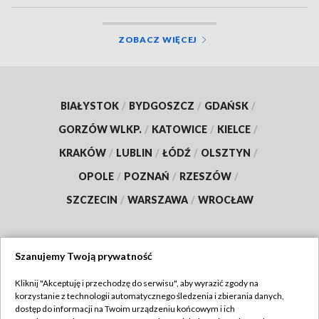
ZOBACZ WIĘCEJ
BIAŁYSTOK
/
BYDGOSZCZ
/
GDAŃSK
/
GORZÓW WLKP.
/
KATOWICE
/
KIELCE
/
KRAKÓW
/
LUBLIN
/
ŁÓDŹ
/
OLSZTYN
/
OPOLE
/
POZNAŃ
/
RZESZÓW
/
SZCZECIN
/
WARSZAWA
/
WROCŁAW
Szanujemy Twoją prywatność
Dołącz do nas:
Kliknij "Akceptuję i przechodzę do serwisu", aby wyrazić zgody na
korzystanie z technologii automatycznego śledzenia i zbierania danych,
TVP
dostęp do informacji na Twoim urządzeniu końcowym i ich