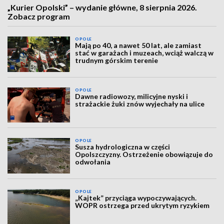
„Kurier Opolski” – wydanie główne, 8 sierpnia 2026.
Zobacz program
OPOLE
Mają po 40, a nawet 50 lat, ale zamiast
stać w garażach i muzeach, wciąż walczą w
trudnym górskim terenie
OPOLE
Dawne radiowozy, milicyjne nyski i
strażackie żuki znów wyjechały na ulice
OPOLE
Susza hydrologiczna w części
Opolszczyzny. Ostrzeżenie obowiązuje do
odwołania
OPOLE
„Kajtek” przyciąga wypoczywających.
WOPR ostrzega przed ukrytym ryzykiem