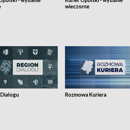
Opolski - wydanie
Kurier Opolski - wydanie
e
wieczorne
 Dialogu
Rozmowa Kuriera