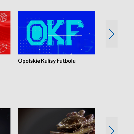
Opolskie Kulisy Futbolu
Złote chwile
sportu