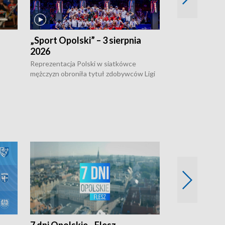
„Sport Opolski” – 3 sierpnia
„Sport Opolsk
2026
Reprezentacja P
mężczyzn w półfi
Reprezentacja Polski w siatkówce
meczu ćwierćfin
mężczyzn obroniła tytuł zdobywców Ligi
Biało-Czerwoni p
w
Narodów. W finale pokonali Amerykanów
Ningbo Ukraińcó
niejów
po tie-breaku. W meczu nie zabrakło
opolskich wątków.