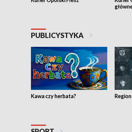
Kurier Opolski Flesz
Kurier 
główn
PUBLICYSTYKA
Kawa czy herbata?
Region
SPORT