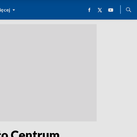
ęcej
ało Centrum