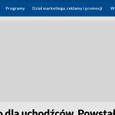
Programy
Dział marketingu, reklamy i promocji
Wi
ko dla uchodźców. Powst