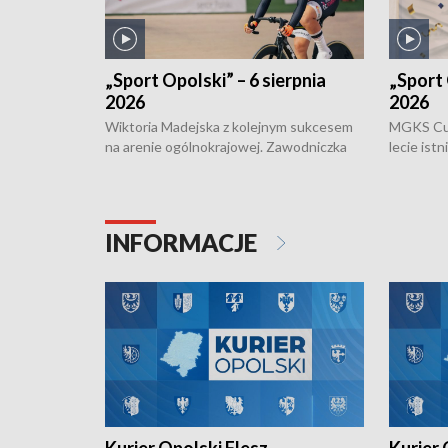
„Sport Opolski” – 6 sierpnia
„Sport 
2026
2026
Wiktoria Madejska z kolejnym sukcesem
MGKS Cuk
na arenie ogólnokrajowej. Zawodniczka
lecie ist
Klubu Kolarskiego Ziemia Brzeska
odbył się
została podwójna Mistrzynią Polski
również o
Juniorów Młodszych w kolarstwie
Otwartyc
torowym.
plażowej
INFORMACJE
meczu Ko