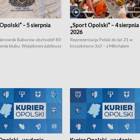
Opolski” – 5 sierpnia
„Sport Opolski” – 4 sierpnia
2026
rownik Baborów obchodził 80-
Reprezentacja Polski do lat 21 w
nienia klubu. Wyjątkowy jubileusz
koszykówce 3x3 – z Mikołajem
 na sportowo. W programie
Kowalczykiem z opolskiego AZS-u 
 turnieju eliminacyjnym
składzie - wygrała dwa z trzech tur
h Mistrzostw w siatkówce
w ramach Ligi Narodów. Rywalizacja
 amatorów w Opolu oraz o
odbyła się w węgierskim Szolnok.
lejarza Opole. Zapraszamy!