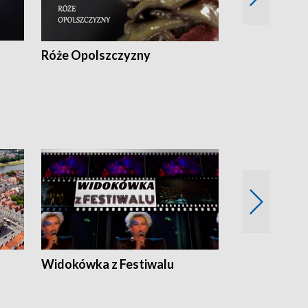
Róże Opolszczyzny
Czas report
Widokówka z Festiwalu
Strefa Kultu