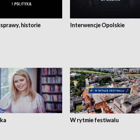
 sprawy, historie
Interwencje Opolskie
ka
W rytmie festiwalu