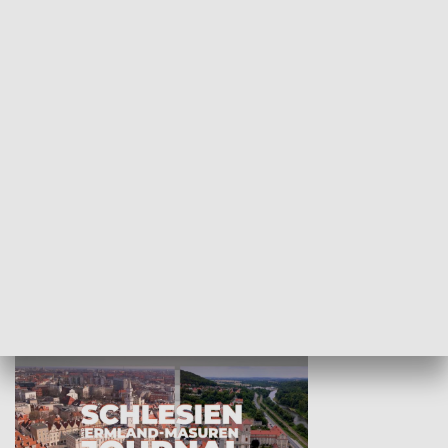
Wejściówka
Zakładka
MNIEJSZOŚCI