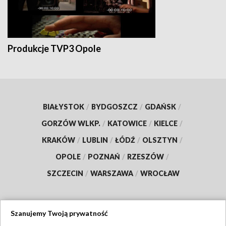
Produkcje TVP3 Opole
BIAŁYSTOK
/
BYDGOSZCZ
/
GDAŃSK
/
GORZÓW WLKP.
/
KATOWICE
/
KIELCE
/
KRAKÓW
/
LUBLIN
/
ŁÓDŹ
/
OLSZTYN
/
OPOLE
/
POZNAŃ
/
RZESZÓW
/
SZCZECIN
/
WARSZAWA
/
WROCŁAW
Szanujemy Twoją prywatność
Dołącz do nas: