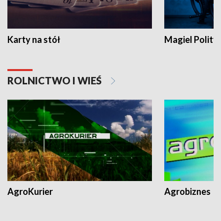
Karty na stół
Magiel Polity
ROLNICTWO I WIEŚ
AgroKurier
Agrobiznes