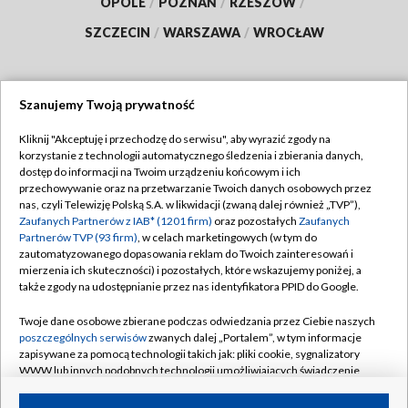
OPOLE
/
POZNAŃ
/
RZESZÓW
/
SZCZECIN
/
WARSZAWA
/
WROCŁAW
Szanujemy Twoją prywatność
Dołącz do nas:
Kliknij "Akceptuję i przechodzę do serwisu", aby wyrazić zgody na
korzystanie z technologii automatycznego śledzenia i zbierania danych,
TVP
dostęp do informacji na Twoim urządzeniu końcowym i ich
Abonament TVP
przechowywanie oraz na przetwarzanie Twoich danych osobowych przez
Regulamin TVP
nas, czyli Telewizję Polską S.A. w likwidacji (zwaną dalej również „TVP”),
Emisja w TVP
Zaufanych Partnerów z IAB* (1201 firm)
oraz pozostałych
Zaufanych
Polityka prywatności
Partnerów TVP (93 firm)
, w celach marketingowych (w tym do
Centrum informacji TVP
Moje zgody
zautomatyzowanego dopasowania reklam do Twoich zainteresowań i
mierzenia ich skuteczności) i pozostałych, które wskazujemy poniżej, a
Naziemna Telewizja Cyfrowa
Pomoc
także zgody na udostępnianie przez nas identyfikatora PPID do Google.
Sklep TVP
Biuro reklamy
Twoje dane osobowe zbierane podczas odwiedzania przez Ciebie naszych
Rada Programowa
poszczególnych serwisów
zwanych dalej „Portalem”, w tym informacje
Kontakt
zapisywane za pomocą technologii takich jak: pliki cookie, sygnalizatory
System NOS
WWW lub innych podobnych technologii umożliwiających świadczenie
dopasowanych i bezpiecznych usług, personalizację treści oraz reklam,
Informacje o nadawcy
Kanały
udostępnianie funkcji mediów społecznościowych oraz analizowanie