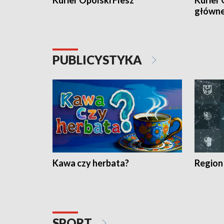
Kurier Opolski Flesz
Kurier 
główn
PUBLICYSTYKA
Kawa czy herbata?
Region
SPORT