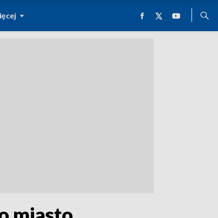
ęcej
o miasto