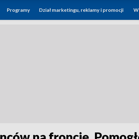
Programy
Dział marketingu, reklamy i promocji
Wi
inców na froncie. Pomogł