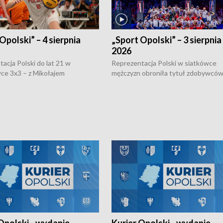
Opolski” – 4 sierpnia
„Sport Opolski” – 3 sierpnia
2026
acja Polski do lat 21 w
Reprezentacja Polski w siatkówce
ce 3x3 – z Mikołajem
mężczyzn obroniła tytuł zdobywców 
kiem z opolskiego AZS-u w
Narodów. W finale pokonali Amery
- wygrała dwa z trzech turniejów
po tie-breaku. W meczu nie zabrakł
Ligi Narodów. Rywalizacja
opolskich wątków.
ę w węgierskim Szolnok.