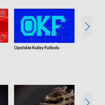
Opolskie Kulisy Futbolu
Złote chwile
sportu