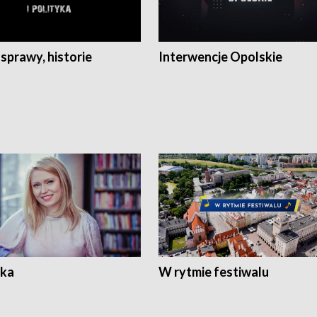
 sprawy, historie
Interwencje Opolskie
ka
W rytmie festiwalu