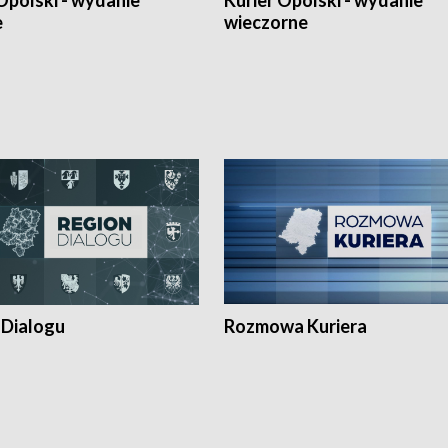
Opolski - wydanie
Kurier Opolski - wydanie
e
wieczorne
 Dialogu
Rozmowa Kuriera