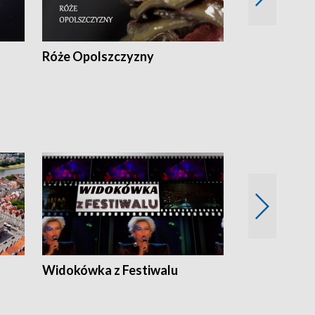
Róże Opolszczyzny
Czas report
Widokówka z Festiwalu
Strefa Kultu