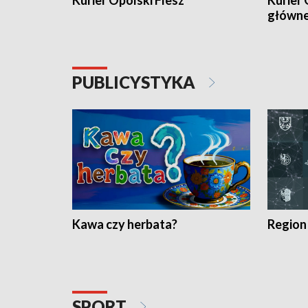
Kurier Opolski Flesz
Kurier 
główn
PUBLICYSTYKA
Kawa czy herbata?
Region
SPORT