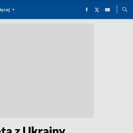
ęcej
a z Ukrainy.