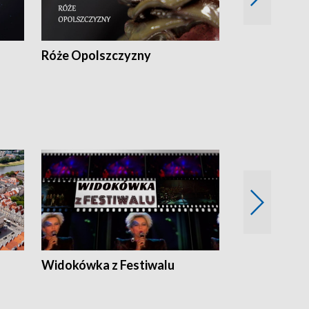
Róże Opolszczyzny
Czas report
Widokówka z Festiwalu
Strefa Kultu