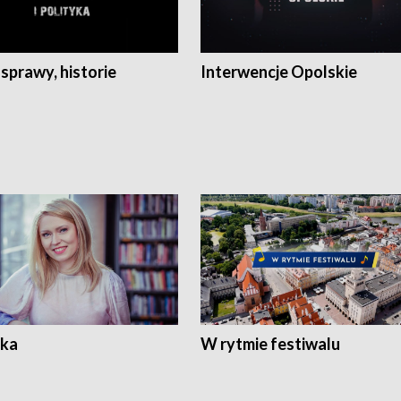
 sprawy, historie
Interwencje Opolskie
ka
W rytmie festiwalu