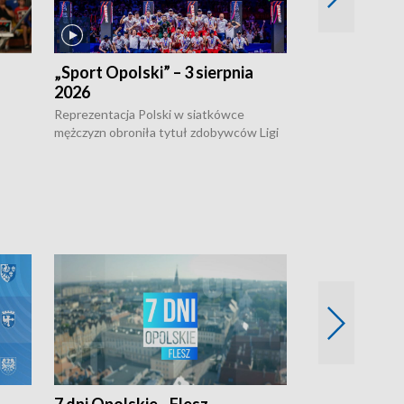
„Sport Opolski” – 3 sierpnia
„Sport Opolsk
2026
Reprezentacja P
mężczyzn w półfi
Reprezentacja Polski w siatkówce
meczu ćwierćfin
mężczyzn obroniła tytuł zdobywców Ligi
Biało-Czerwoni p
w
Narodów. W finale pokonali Amerykanów
Ningbo Ukraińcó
niejów
po tie-breaku. W meczu nie zabrakło
opolskich wątków.