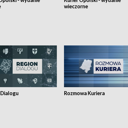
Opolski - wydanie
Kurier Opolski - wydanie
e
wieczorne
 Dialogu
Rozmowa Kuriera