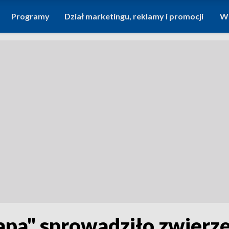
Programy
Dział marketingu, reklamy i promocji
Wi
pa" sprowadziło zwierzęt