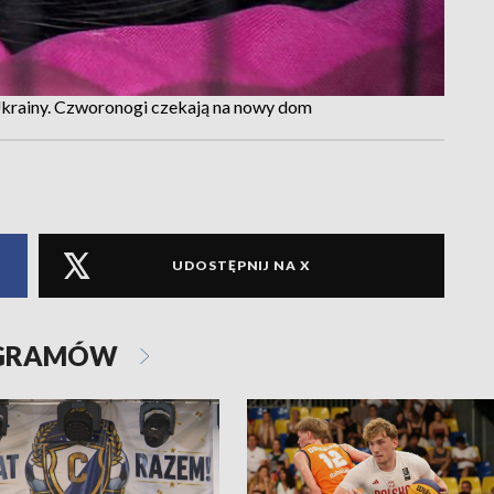
Ukrainy. Czworonogi czekają na nowy dom
UDOSTĘPNIJ NA X
OGRAMÓW