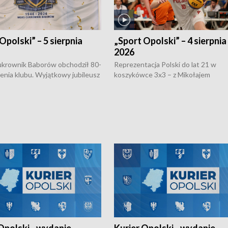
Opolski” – 5 sierpnia
„Sport Opolski” – 4 sierpnia
2026
rownik Baborów obchodził 80-
Reprezentacja Polski do lat 21 w
nienia klubu. Wyjątkowy jubileusz
koszykówce 3x3 – z Mikołajem
 na sportowo. W programie
Kowalczykiem z opolskiego AZS-u 
 turnieju eliminacyjnym
składzie - wygrała dwa z trzech tur
h Mistrzostw w siatkówce
w ramach Ligi Narodów. Rywalizacja
 amatorów w Opolu oraz o
odbyła się w węgierskim Szolnok.
lejarza Opole. Zapraszamy!