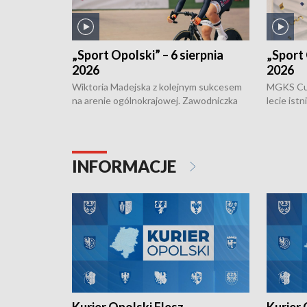
„Sport Opolski” – 6 sierpnia
„Sport 
2026
2026
Wiktoria Madejska z kolejnym sukcesem
MGKS Cuk
na arenie ogólnokrajowej. Zawodniczka
lecie ist
Klubu Kolarskiego Ziemia Brzeska
odbył się
została podwójna Mistrzynią Polski
również o
Juniorów Młodszych w kolarstwie
Otwartyc
torowym.
plażowej
INFORMACJE
meczu Ko