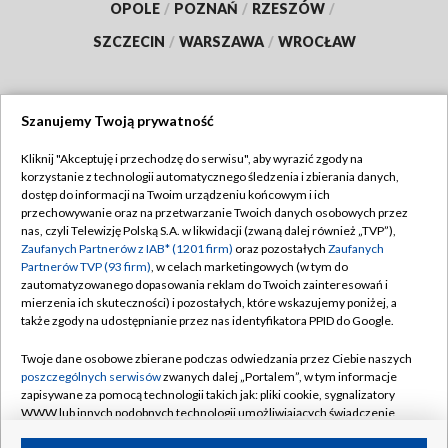
OPOLE
/
POZNAŃ
/
RZESZÓW
/
SZCZECIN
/
WARSZAWA
/
WROCŁAW
Szanujemy Twoją prywatność
Dołącz do nas:
Kliknij "Akceptuję i przechodzę do serwisu", aby wyrazić zgody na
korzystanie z technologii automatycznego śledzenia i zbierania danych,
TVP
dostęp do informacji na Twoim urządzeniu końcowym i ich
Abonament TVP
przechowywanie oraz na przetwarzanie Twoich danych osobowych przez
Regulamin TVP
nas, czyli Telewizję Polską S.A. w likwidacji (zwaną dalej również „TVP”),
Emisja w TVP
Zaufanych Partnerów z IAB* (1201 firm)
oraz pozostałych
Zaufanych
Polityka prywatności
Partnerów TVP (93 firm)
, w celach marketingowych (w tym do
Centrum informacji TVP
Moje zgody
zautomatyzowanego dopasowania reklam do Twoich zainteresowań i
mierzenia ich skuteczności) i pozostałych, które wskazujemy poniżej, a
Naziemna Telewizja Cyfrowa
Pomoc
także zgody na udostępnianie przez nas identyfikatora PPID do Google.
Sklep TVP
Biuro reklamy
Twoje dane osobowe zbierane podczas odwiedzania przez Ciebie naszych
Rada Programowa
poszczególnych serwisów
zwanych dalej „Portalem”, w tym informacje
Kontakt
zapisywane za pomocą technologii takich jak: pliki cookie, sygnalizatory
System NOS
WWW lub innych podobnych technologii umożliwiających świadczenie
dopasowanych i bezpiecznych usług, personalizację treści oraz reklam,
Informacje o nadawcy
Kanały