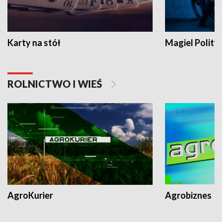
Karty na stół
Magiel Polity
ROLNICTWO I WIEŚ
AgroKurier
Agrobiznes