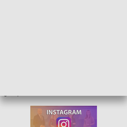
Pomoc medyczna dla uchodźców. NFZ jest gotowy na nowych pacjentów
W związku z wojną w Ukrainie przed dużym wyzwaniem stoi
system opieki zdrowotnej. Coraz więcej uchodźców
potrzebuje lekarza. NFZ jest na wzrost liczby pacjentów
gotowy.