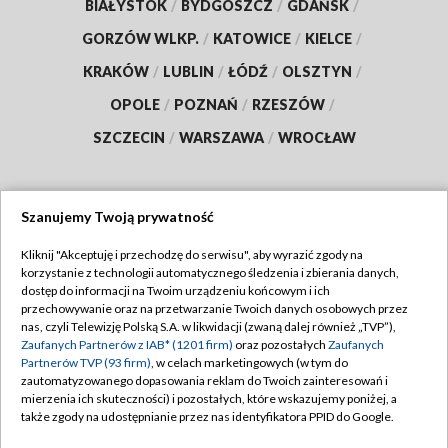
BIAŁYSTOK
/
BYDGOSZCZ
/
GDAŃSK
/
GORZÓW WLKP.
/
KATOWICE
/
KIELCE
/
KRAKÓW
/
LUBLIN
/
ŁÓDŹ
/
OLSZTYN
/
OPOLE
/
POZNAŃ
/
RZESZÓW
/
SZCZECIN
/
WARSZAWA
/
WROCŁAW
Szanujemy Twoją prywatność
Dołącz do nas:
Kliknij "Akceptuję i przechodzę do serwisu", aby wyrazić zgody na
korzystanie z technologii automatycznego śledzenia i zbierania danych,
TVP
dostęp do informacji na Twoim urządzeniu końcowym i ich
Abonament TVP
przechowywanie oraz na przetwarzanie Twoich danych osobowych przez
Regulamin TVP
nas, czyli Telewizję Polską S.A. w likwidacji (zwaną dalej również „TVP”),
Emisja w TVP
Zaufanych Partnerów z IAB* (1201 firm)
oraz pozostałych
Zaufanych
Polityka prywatności
Partnerów TVP (93 firm)
, w celach marketingowych (w tym do
Centrum informacji TVP
Moje zgody
zautomatyzowanego dopasowania reklam do Twoich zainteresowań i
mierzenia ich skuteczności) i pozostałych, które wskazujemy poniżej, a
Naziemna Telewizja Cyfrowa
Pomoc
także zgody na udostępnianie przez nas identyfikatora PPID do Google.
Sklep TVP
Biuro reklamy