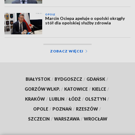
OPOLE
Marcin Ociepa apeluje o opolski okrągły
stół dla opolskiej służby zdrowia
ZOBACZ WIĘCEJ
BIAŁYSTOK
/
BYDGOSZCZ
/
GDAŃSK
/
GORZÓW WLKP.
/
KATOWICE
/
KIELCE
/
KRAKÓW
/
LUBLIN
/
ŁÓDŹ
/
OLSZTYN
/
OPOLE
/
POZNAŃ
/
RZESZÓW
/
SZCZECIN
/
WARSZAWA
/
WROCŁAW