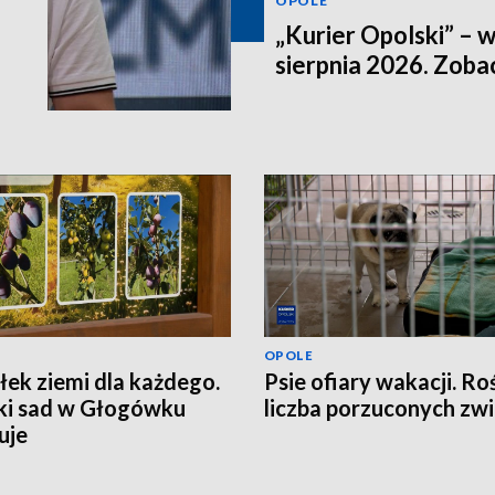
OPOLE
„Kurier Opolski” – 
sierpnia 2026. Zob
OPOLE
ek ziemi dla każdego.
Psie ofiary wakacji. Ro
ki sad w Głogówku
liczba porzuconych zwi
uje