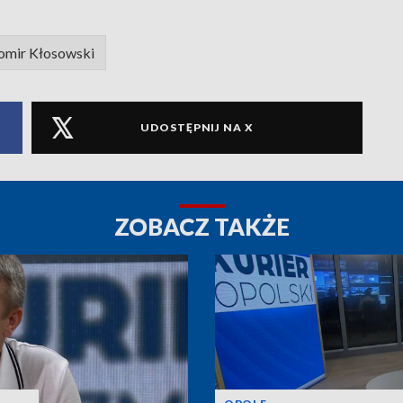
omir Kłosowski
UDOSTĘPNIJ NA X
ZOBACZ TAKŻE