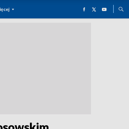
ęcej
łosowskim