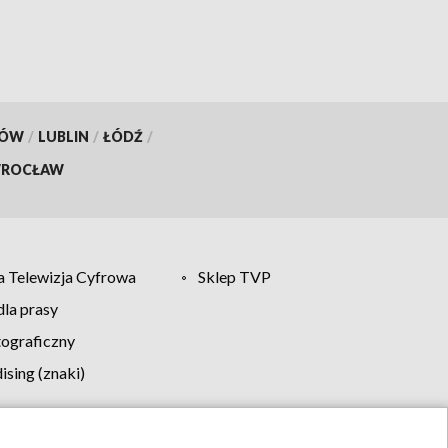
KÓW
/
LUBLIN
/
ŁÓDŹ
/
ROCŁAW
 Telewizja Cyfrowa
Sklep TVP
la prasy
tograficzny
sing (znaki)