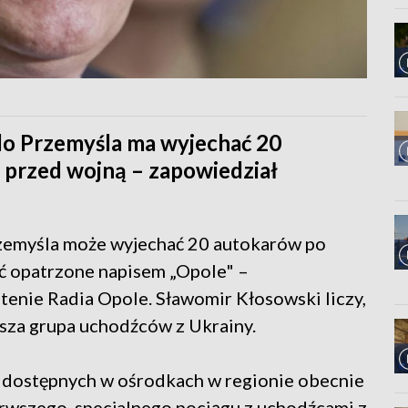
 do Przemyśla ma wyjechać 20
 przed wojną – zapowiedział
rzemyśla może wyjechać 20 autokarów po
ć opatrzone napisem „Opole" –
enie Radia Opole. Sławomir Kłosowski liczy,
ększa grupa uchodźców z Ukrainy.
dostępnych w ośrodkach w regionie obecnie
rwszego, specjalnego pociągu z uchodźcami z