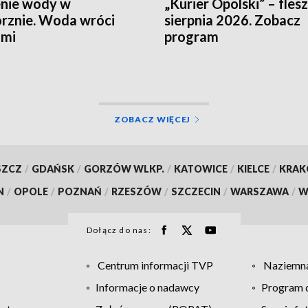
nie wody w
„Kurier Opolski” – flesz
rznie. Woda wróci
sierpnia 2026. Zobacz
ami
program
ZOBACZ WIĘCEJ
SZCZ
/
GDAŃSK
/
GORZÓW WLKP.
/
KATOWICE
/
KIELCE
/
KRA
N
/
OPOLE
/
POZNAŃ
/
RZESZÓW
/
SZCZECIN
/
WARSZAWA
/
W
Dołącz do nas:
Centrum informacji TVP
Naziemna
Informacje o nadawcy
Program d