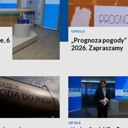
OPOLE
e, 6
„Prognoza pogody” n
2026. Zapraszamy
OPOLE