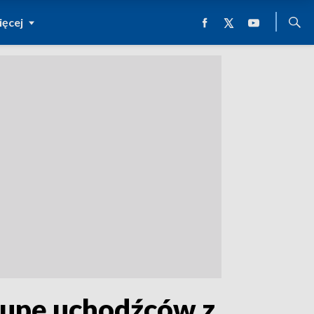
ęcej
rupę uchodźców z