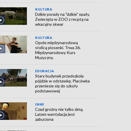
KULTURA
Dzikie porady na "dzikie" opały.
Zwierzęta w ZOO z recptą na
wkacyjny skwar
KULTURA
Opole międzynarodową
stolicą piosenki. Trwa 36.
Międzynarodowy Kurs
Muzyczny.
EDUKACJA
Stary budynek przedszkola
pójdzie w odstawkę. Placówka
przeniesie się do szkoły
podstawowej
INNE
Czad groźny nie tylko zimą.
Latem wentylacja jest
zaburzona