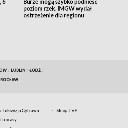
, 6
Burze mogą szybko podnieść
poziom rzek. IMGW wydał
ostrzeżenie dla regionu
KÓW
/
LUBLIN
/
ŁÓDŹ
/
ROCŁAW
 Telewizja Cyfrowa
Sklep TVP
la prasy