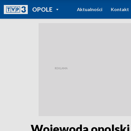
POWRÓT DO
OPOLE
Aktualności
Kontakt
TVP REGIONY
Wojewoda opolski 