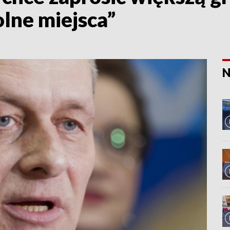
lne miejsca”
N