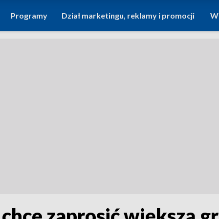
Programy
Dział marketingu, reklamy i promocji
Wi
chce zaprosić większą g