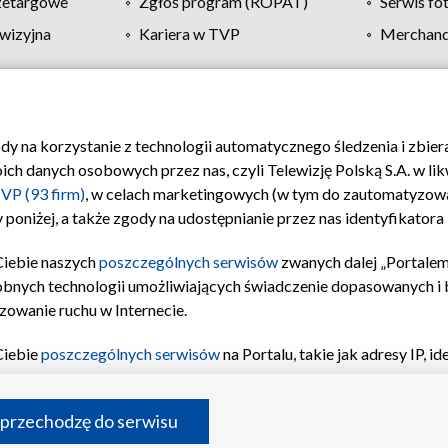
zetargowe
Zgłoś program (ROPAT)
Serwis fo
wizyjna
Kariera w TVP
Merchandi
Polityka prywatności
Moje zgody
Pomoc
Biuro re
ody na korzystanie z technologii automatycznego śledzenia i zbie
 danych osobowych przez nas, czyli Telewizję Polską S.A. w likw
VP (93 firm)
, w celach marketingowych (w tym do zautomatyzow
 poniżej, a także zgody na udostępnianie przez nas identyfikator
Ciebie naszych
poszczególnych serwisów
zwanych dalej „Portalem
obnych technologii umożliwiających świadczenie dopasowanych i be
zowanie ruchu w Internecie.
Ciebie
poszczególnych serwisów
na Portalu, takie jak adresy IP, 
sach Portalu czy historia odwiedzin będą przetwarzane przez TV
ji: przechowywania informacji na urządzeniu lub dostęp do nich,
©2026 Telewizja Polska S.A. w likwidacji
 przechodzę do serwisu
enia profilu spersonalizowanych treści, wyboru spersonalizowany