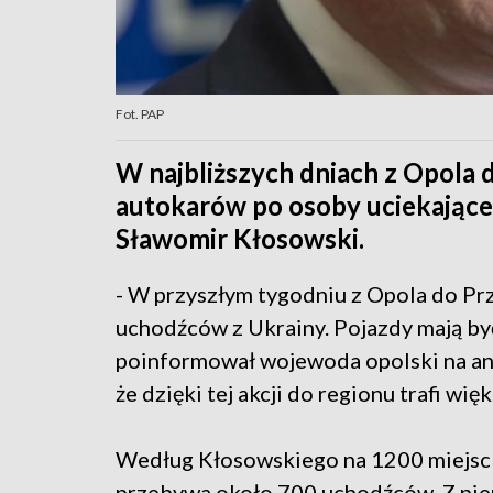
Fot. PAP
W najbliższych dniach z Opola
autokarów po osoby uciekające
Sławomir Kłosowski.
- W przyszłym tygodniu z Opola do P
uchodźców z Ukrainy. Pojazdy mają by
poinformował wojewoda opolski na ant
że dzięki tej akcji do regionu trafi wi
Według Kłosowskiego na 1200 miejsc 
przebywa około 700 uchodźców. Z pie