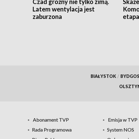
Czad groźny nie tylko zimą.
Skaże
Latem wentylacja jest
Komo
zaburzona
etap
BIAŁYSTOK
/
BYDGO
OLSZTY
Abonament TVP
Emisja w TVP
Rada Programowa
System NOS