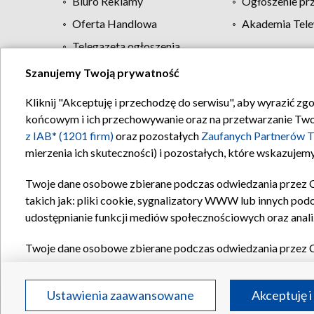
Biuro Reklamy
Ogłoszenie pr
Oferta Handlowa
Akademia Tele
Telegazeta ogłoszenia
Szanujemy Twoją prywatność
Regulamin TVP
Kliknij "Akceptuję i przechodzę do serwisu", aby wyrazić zg
końcowym i ich przechowywanie oraz na przetwarzanie Twoich
z IAB* (1201 firm)
oraz pozostałych
Zaufanych Partnerów T
mierzenia ich skuteczności) i pozostałych, które wskazujemy
Twoje dane osobowe zbierane podczas odwiedzania przez 
takich jak: pliki cookie, sygnalizatory WWW lub innych pod
udostępnianie funkcji mediów społecznościowych oraz anali
Twoje dane osobowe zbierane podczas odwiedzania przez 
plików cookie, informacje o Twoich wyszukiwaniach w serwi
Partnerów TVP
dla realizacji następujących celów i funkc
Ustawienia zaawansowane
Akceptuję i
reklam, tworzenia profilu spersonalizowanych reklam, tworz