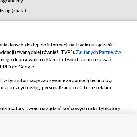
tograficzny
sing (znaki)
klamy
Kontakt
rania danych, dostęp do informacji na Twoim urządzeniu
idacji (zwaną dalej również „TVP”),
Zaufanych Partnerów
anego dopasowania reklam do Twoich zainteresowań i
a PPID do Google.
”, w tym informacje zapisywane za pomocą technologii
zpiecznych usług, personalizację treści oraz reklam,
identyfikatory Twoich urządzeń końcowych i identyfikatory
P,
Zaufanych Partnerów z IAB
oraz pozostałych
Zaufanych
 wyboru podstawowych reklam, wyboru spersonalizowanych
ch treści, pomiaru wydajności reklam, pomiaru wydajności