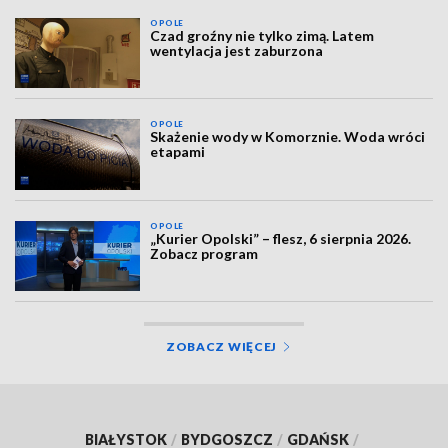
OPOLE
Czad groźny nie tylko zimą. Latem
wentylacja jest zaburzona
OPOLE
Skażenie wody w Komorznie. Woda wróci
etapami
OPOLE
„Kurier Opolski” – flesz, 6 sierpnia 2026.
Zobacz program
ZOBACZ WIĘCEJ
BIAŁYSTOK
/
BYDGOSZCZ
/
GDAŃSK
/