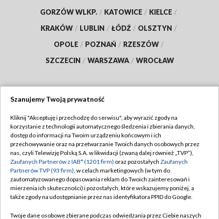
GORZÓW WLKP.
/
KATOWICE
/
KIELCE
/
KRAKÓW
/
LUBLIN
/
ŁÓDŹ
/
OLSZTYN
/
OPOLE
/
POZNAŃ
/
RZESZÓW
/
SZCZECIN
/
WARSZAWA
/
WROCŁAW
Szanujemy Twoją prywatność
Dołącz do nas:
Kliknij "Akceptuję i przechodzę do serwisu", aby wyrazić zgody na
korzystanie z technologii automatycznego śledzenia i zbierania danych,
TVP
dostęp do informacji na Twoim urządzeniu końcowym i ich
Abonament TVP
przechowywanie oraz na przetwarzanie Twoich danych osobowych przez
Regulamin TVP
nas, czyli Telewizję Polską S.A. w likwidacji (zwaną dalej również „TVP”),
Emisja w TVP
Zaufanych Partnerów z IAB* (1201 firm)
oraz pozostałych
Zaufanych
Polityka prywatności
Partnerów TVP (93 firm)
, w celach marketingowych (w tym do
Centrum informacji TVP
Moje zgody
zautomatyzowanego dopasowania reklam do Twoich zainteresowań i
mierzenia ich skuteczności) i pozostałych, które wskazujemy poniżej, a
Naziemna Telewizja Cyfrowa
Pomoc
także zgody na udostępnianie przez nas identyfikatora PPID do Google.
Sklep TVP
Biuro reklamy
Twoje dane osobowe zbierane podczas odwiedzania przez Ciebie naszych