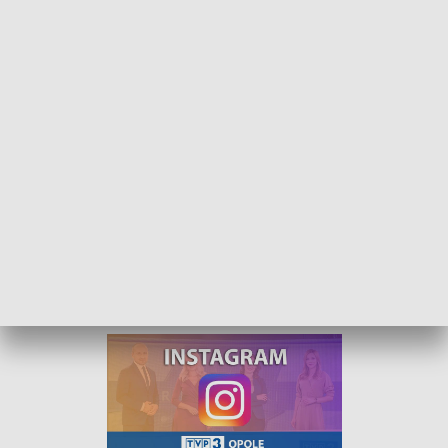
Kurier Opolski - wydanie główne – 7 marca 2022
„Kurier Opolski” to codzienna porcja informacji o
najważniejszych wydarzeniach w regionie. Na
główne wydanie zapraszamy do TVP3 Opole
codziennie o 18:30.