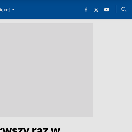
ęcej
rwszy raz w