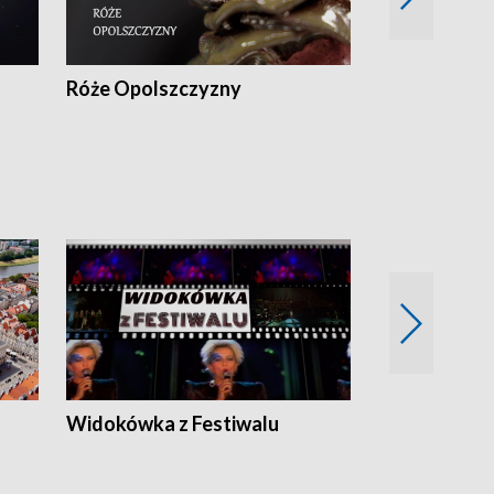
Róże Opolszczyzny
Czas report
Widokówka z Festiwalu
Strefa Kultu