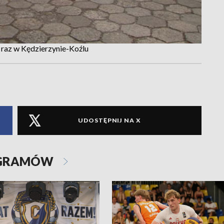
raz w Kędzierzynie-Koźlu
UDOSTĘPNIJ NA X
OGRAMÓW