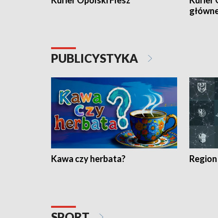
Kurier Opolski Flesz
Kurier 
główn
PUBLICYSTYKA
Kawa czy herbata?
Region
SPORT