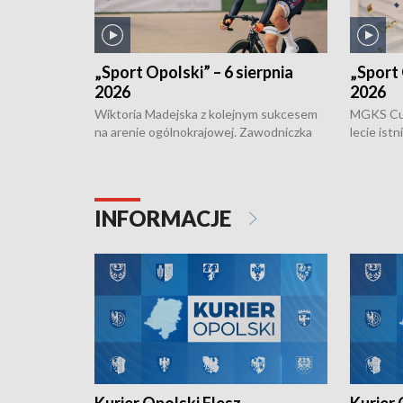
„Sport Opolski” – 6 sierpnia
„Sport 
2026
2026
Wiktoria Madejska z kolejnym sukcesem
MGKS Cuk
na arenie ogólnokrajowej. Zawodniczka
lecie ist
Klubu Kolarskiego Ziemia Brzeska
odbył się
została podwójna Mistrzynią Polski
również o
Juniorów Młodszych w kolarstwie
Otwartyc
torowym.
plażowej
INFORMACJE
meczu Ko