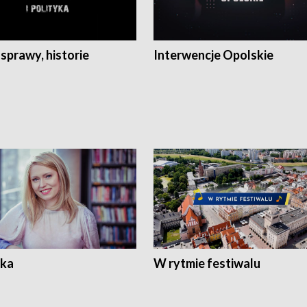
 sprawy, historie
Interwencje Opolskie
ka
W rytmie festiwalu