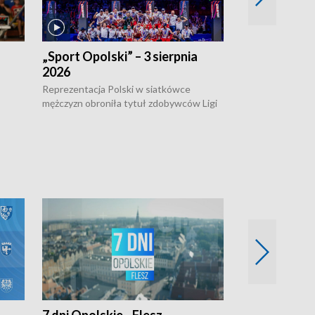
„Sport Opolski” – 3 sierpnia
„Sport Opolsk
2026
Reprezentacja P
mężczyzn w półfi
Reprezentacja Polski w siatkówce
meczu ćwierćfin
mężczyzn obroniła tytuł zdobywców Ligi
Biało-Czerwoni p
w
Narodów. W finale pokonali Amerykanów
Ningbo Ukraińcó
niejów
po tie-breaku. W meczu nie zabrakło
opolskich wątków.