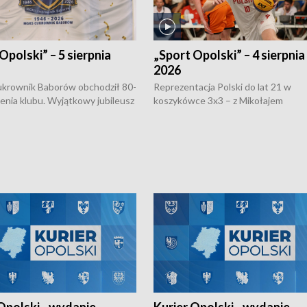
Opolski” – 5 sierpnia
„Sport Opolski” – 4 sierpnia
2026
rownik Baborów obchodził 80-
Reprezentacja Polski do lat 21 w
nienia klubu. Wyjątkowy jubileusz
koszykówce 3x3 – z Mikołajem
 na sportowo. W programie
Kowalczykiem z opolskiego AZS-u 
 turnieju eliminacyjnym
składzie - wygrała dwa z trzech tur
h Mistrzostw w siatkówce
w ramach Ligi Narodów. Rywalizacja
 amatorów w Opolu oraz o
odbyła się w węgierskim Szolnok.
lejarza Opole. Zapraszamy!