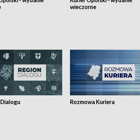
Opolski - wydanie
Kurier Opolski - wydanie
e
wieczorne
 Dialogu
Rozmowa Kuriera