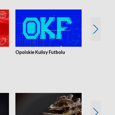
Opolskie Kulisy Futbolu
Złote chwile
sportu