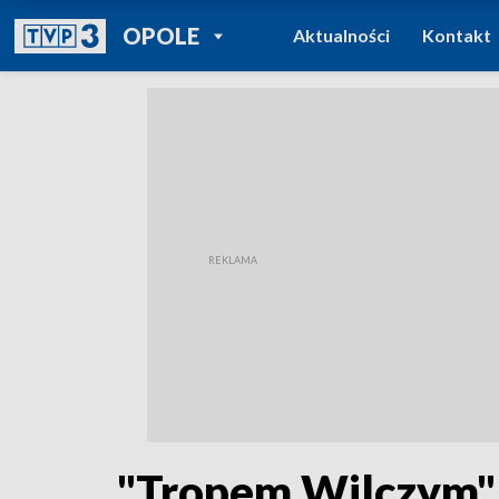
POWRÓT DO
OPOLE
Aktualności
Kontakt
TVP REGIONY
"Tropem Wilczym".